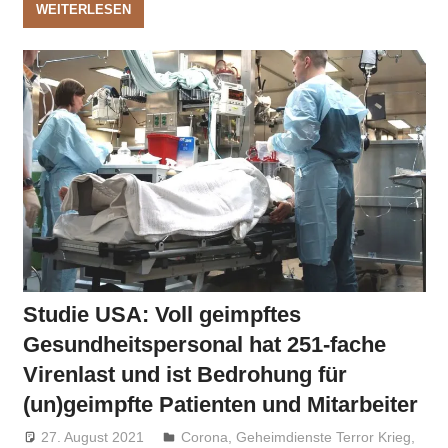
WEITERLESEN
Studie USA: Voll geimpftes
Gesundheitspersonal hat 251-fache
Virenlast und ist Bedrohung für
(un)geimpfte Patienten und Mitarbeiter
27. August 2021
Niki Vogt
Corona
,
Geheimdienste Terror Krieg
,