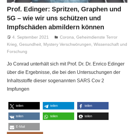
Prof. Edinger: Spritzen, Graphen und
5G – wie wir uns schützen und
Impfschäden abmildern können
4. September 2021
Niki Vogt
Corona
,
Geheimdienste Terror
Krieg
,
Gesundheit
,
Mystery Verschwörungen
,
Wissenschaft und
Forschung
Jo Conrad unterhält sich mit Prof. Dr. Dr. Enrico Edinger
über die Ergebnisse, die bei den Untersuchungen der
Inhaltsstoffe dieser sogenannten SARS Cov 2
Impfungen
teilen
teilen
teilen
teilen
teilen
teilen
E-Mail