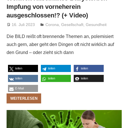
Impfung von vorneherein
ausgeschlossen!? (+ Video)
16. Juli 2023
Niki Vogt
Corona
,
Gesellschaft
,
Gesundheit
Die BILD reißt oft brennende Themen an, polemisiert
auch gern, aber geht den Dingen oft nicht wirklich auf
den Grund – oder zieht sich dann
teilen
teilen
teilen
teilen
teilen
teilen
E-Mail
WEITERLESEN