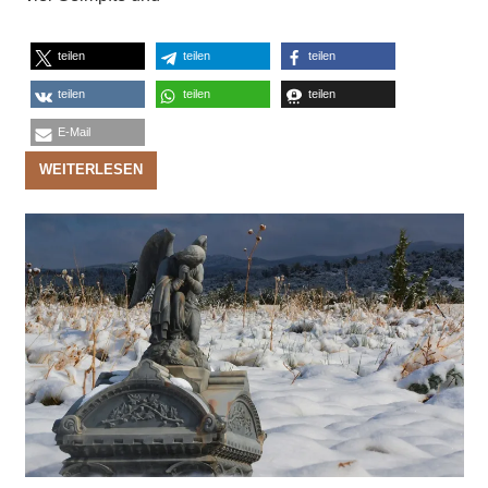
teilen
teilen
teilen
teilen
teilen
teilen
E-Mail
WEITERLESEN