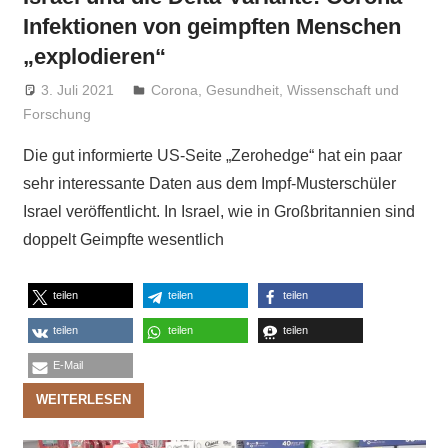
Infektionen von geimpften Menschen
„explodieren“
3. Juli 2021
Niki Vogt
Corona
,
Gesundheit
,
Wissenschaft und
Forschung
Die gut informierte US-Seite „Zerohedge“ hat ein paar
sehr interessante Daten aus dem Impf-Musterschüler
Israel veröffentlicht. In Israel, wie in Großbritannien sind
doppelt Geimpfte wesentlich
teilen
teilen
teilen
teilen
teilen
teilen
E-Mail
WEITERLESEN