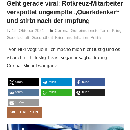
Geht gerade viral: Rotkreuz-Mitarbeiter
verspottet ungeimpfte „Quarkdenker“
und stirbt nach der Impfung
18. Oktober 2021
Niki Vogt
Corona
,
Geheimdienste Terror Krieg
,
Gesellschaft
,
Gesundheit
,
Krise und Inflation
,
Politik
von Niki Vogt Nein, ich mache mich nicht lustig und es
ist auch nicht lustig. Es ist sogar unsagbar traurig.
Gunnar Michel war ganz
teilen
teilen
teilen
teilen
teilen
teilen
E-Mail
WEITERLESEN