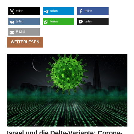
teilen
teilen
teilen
teilen
teilen
teilen
E-Mail
WEITERLESEN
Israel und die Delta-Variante: Corona-