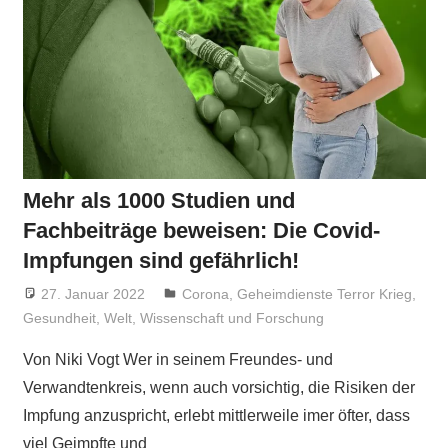
Mehr als 1000 Studien und
Fachbeiträge beweisen: Die Covid-
Impfungen sind gefährlich!
27. Januar 2022
Niki Vogt
Corona
,
Geheimdienste Terror Krieg
,
Gesundheit
,
Welt
,
Wissenschaft und Forschung
Von Niki Vogt Wer in seinem Freundes- und
Verwandtenkreis, wenn auch vorsichtig, die Risiken der
Impfung anzuspricht, erlebt mittlerweile imer öfter, dass
viel Geimpfte und