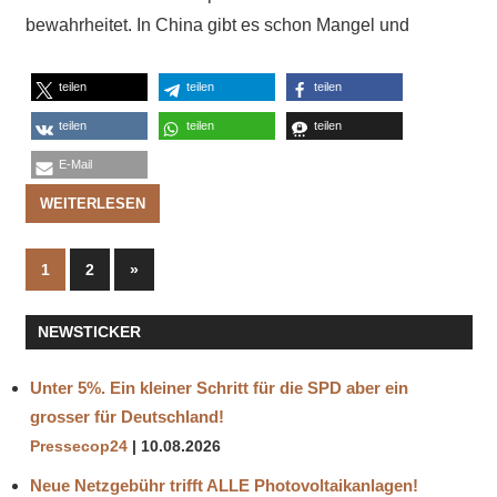
bewahrheitet. In China gibt es schon Mangel und
teilen
teilen
teilen
teilen
teilen
teilen
E-Mail
WEITERLESEN
Seitennummerierung
Nächste
1
2
»
Beiträge
der
NEWSTICKER
Beiträge
Unter 5%. Ein kleiner Schritt für die SPD aber ein
grosser für Deutschland!
Pressecop24
10.08.2026
Neue Netzgebühr trifft ALLE Photovoltaikanlagen!