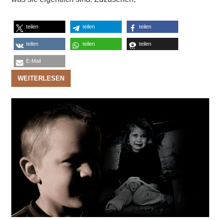
teilen
teilen
teilen
teilen
teilen
teilen
E-Mail
WEITERLESEN