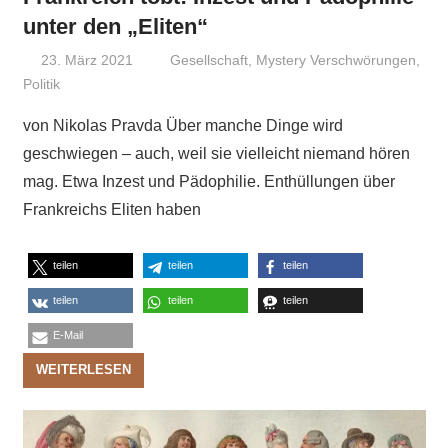
unter den „Eliten“
23. März 2021
Niki Vogt
Gesellschaft
,
Mystery Verschwörungen
,
Politik
von Nikolas Pravda Über manche Dinge wird
geschwiegen – auch, weil sie vielleicht niemand hören
mag. Etwa Inzest und Pädophilie. Enthüllungen über
Frankreichs Eliten haben
teilen
teilen
teilen
teilen
teilen
teilen
E-Mail
WEITERLESEN