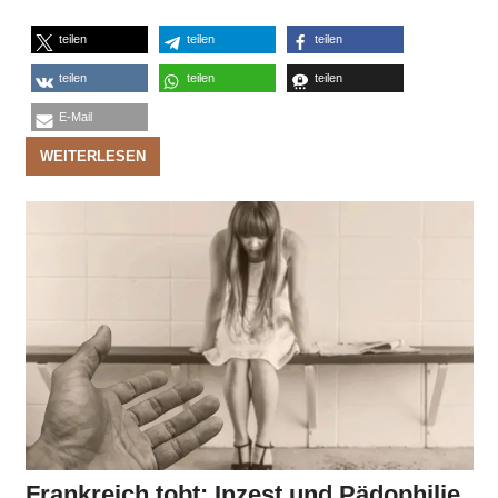
teilen
teilen
teilen
teilen
teilen
teilen
E-Mail
WEITERLESEN
Frankreich tobt: Inzest und Pädophilie