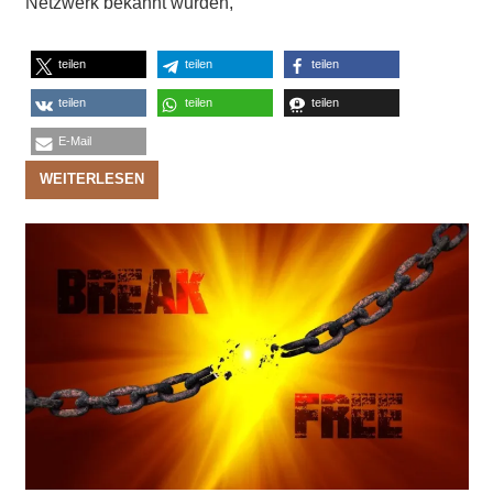
Netzwerk bekannt wurden,
teilen
teilen
teilen
teilen
teilen
teilen
E-Mail
WEITERLESEN