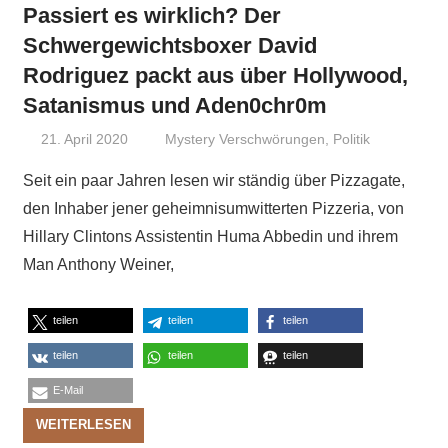
Passiert es wirklich? Der
Schwergewichtsboxer David
Rodriguez packt aus über Hollywood,
Satanismus und Aden0chr0m
21. April 2020
Niki Vogt
Mystery Verschwörungen
,
Politik
Seit ein paar Jahren lesen wir ständig über Pizzagate,
den Inhaber jener geheimnisumwitterten Pizzeria, von
Hillary Clintons Assistentin Huma Abbedin und ihrem
Man Anthony Weiner,
teilen
teilen
teilen
teilen
teilen
teilen
E-Mail
WEITERLESEN