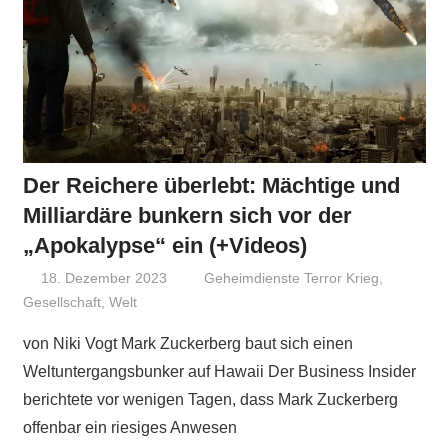
Der Reichere überlebt: Mächtige und
Milliardäre bunkern sich vor der
„Apokalypse“ ein (+Videos)
18. Dezember 2023
Niki Vogt
Geheimdienste Terror Krieg
,
Gesellschaft
,
Welt
von Niki Vogt Mark Zuckerberg baut sich einen
Weltuntergangsbunker auf Hawaii Der Business Insider
berichtete vor wenigen Tagen, dass Mark Zuckerberg
offenbar ein riesiges Anwesen