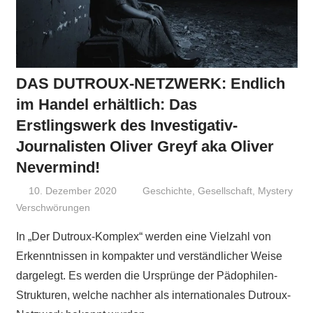
DAS DUTROUX-NETZWERK: Endlich
im Handel erhältlich: Das
Erstlingswerk des Investigativ-
Journalisten Oliver Greyf aka Oliver
Nevermind!
10. Dezember 2020
Niki Vogt
Geschichte
,
Gesellschaft
,
Mystery
Verschwörungen
In „Der Dutroux-Komplex“ werden eine Vielzahl von
Erkenntnissen in kompakter und verständlicher Weise
dargelegt. Es werden die Ursprünge der Pädophilen-
Strukturen, welche nachher als internationales Dutroux-