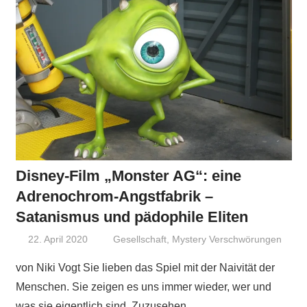
Disney-Film „Monster AG“: eine
Adrenochrom-Angstfabrik –
Satanismus und pädophile Eliten
22. April 2020
Niki Vogt
Gesellschaft
,
Mystery Verschwörungen
von Niki Vogt Sie lieben das Spiel mit der Naivität der
Menschen. Sie zeigen es uns immer wieder, wer und
was sie eigentlich sind. Zuzusehen,