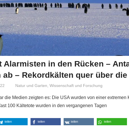
lt Alarmisten in den Rücken – Anta
h ab – Rekordkälten quer über die
022
Niki Vogt
Natur und Garten
,
Wissenschaft und Forschung
ar die Medien zeigten es: Die USA wurden von einer extremen 
ast 100 Kältetote wurden in den vergangenen Tagen
teilen
teilen
teilen
teilen