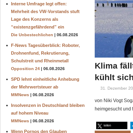
Interne Umfrage legt offen:
Mehrheit des VW-Vorstands stuft
Lage des Konzerns als
“existenzgefährdend” ein
Die Unbestechlichen
06.08.2026
F-News Tagesüberblick: Roboter,
Drohnenfund, Rekrutierung,
Schulstreit und Rheinmetall
Klima fäl
Opposition 24
06.08.2026
kühlt sic
SPD lehnt einheitliche Anhebung
der Mehrwertsteuer ab
31. Dezember 2
MMNews
06.08.2026
von Niki Vogt Sog
Insolvenzen in Deutschland bleiben
heimgesucht und f
auf hohem Niveau
MMNews
06.08.2026
teilen
Wenn Pornos den Glauben