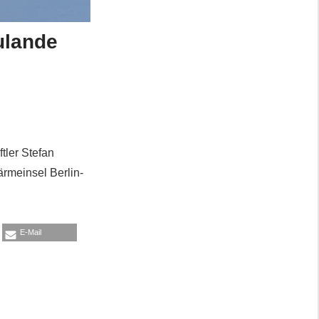
ulande
tler Stefan
rmeinsel Berlin-
E-Mail