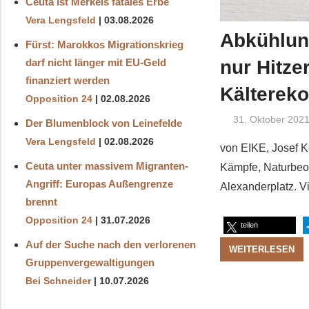
Ceuta ist Merkels fatales Erbe
Vera Lengsfeld
03.08.2026
Abkühlun
Fürst: Marokkos Migrationskrieg
nur Hitze
darf nicht länger mit EU-Geld
finanziert werden
Kälterek
Opposition 24
02.08.2026
31. Oktober 202
Der Blumenblock von Leinefelde
Vera Lengsfeld
02.08.2026
von EIKE, Josef 
Ceuta unter massivem Migranten-
Kämpfe, Naturbeob
Angriff: Europas Außengrenze
Alexanderplatz. V
brennt
Opposition 24
31.07.2026
teilen
Auf der Suche nach den verlorenen
WEITERLESEN
Gruppenvergewaltigungen
Bei Schneider
10.07.2026