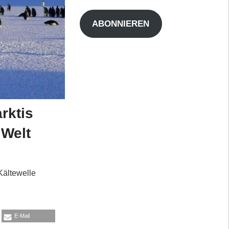
Adresse
ABONNIEREN
rktis
 Welt
Kältewelle
E-Mail