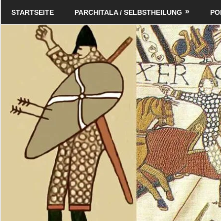
Zum
Schildverlag
STARTSEITE
PARCHITALA / SELBSTHEILUNG
PO
Inhalt
springen