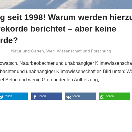
g seit 1998! Warum werden hierz
rekorde berichtet – aber keine
orde?
1
Niki Vogt
Natur und Garten
,
Welt
,
Wissenschaft und Forschung
Kowatsch, Naturbeobachter und unabhängiger Klimawissenschaf
achter und unabhängiger Klimawissenschaftler. Bild unten: Wä
iel Beton und wenig Grün bedeuten Aufheizung,
teilen
teilen
teilen
teilen