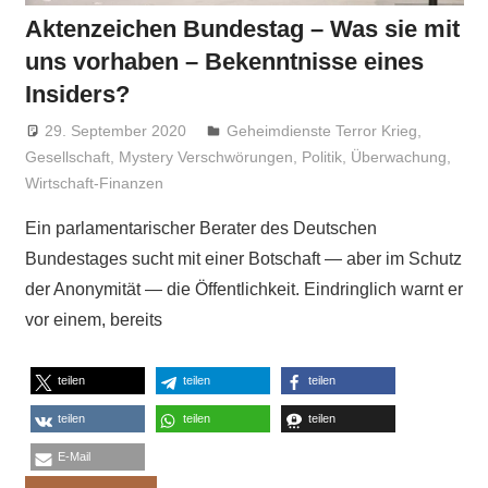
Aktenzeichen Bundestag – Was sie mit
uns vorhaben – Bekenntnisse eines
Insiders?
29. September 2020
Niki Vogt
Geheimdienste Terror Krieg
,
Gesellschaft
,
Mystery Verschwörungen
,
Politik
,
Überwachung
,
Wirtschaft-Finanzen
Ein parlamentarischer Berater des Deutschen
Bundestages sucht mit einer Botschaft — aber im Schutz
der Anonymität — die Öffentlichkeit. Eindringlich warnt er
vor einem, bereits
teilen
teilen
teilen
teilen
teilen
teilen
E-Mail