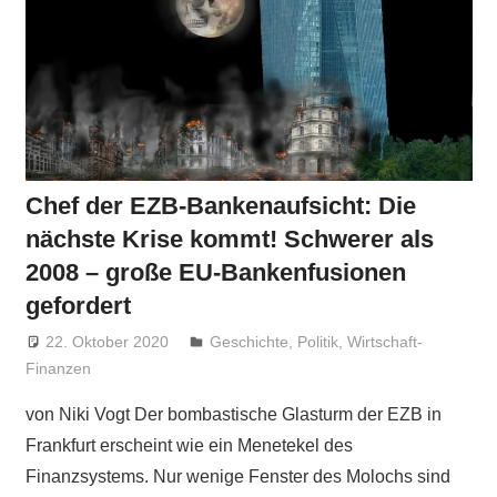
Chef der EZB-Bankenaufsicht: Die
nächste Krise kommt! Schwerer als
2008 – große EU-Bankenfusionen
gefordert
22. Oktober 2020
Niki Vogt
Geschichte
,
Politik
,
Wirtschaft-
Finanzen
von Niki Vogt Der bombastische Glasturm der EZB in
Frankfurt erscheint wie ein Menetekel des
Finanzsystems. Nur wenige Fenster des Molochs sind