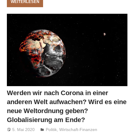
WEITERLESEN
Werden wir nach Corona in einer
anderen Welt aufwachen? Wird es eine
neue Weltordnung geben?
Globalisierung am Ende?
5. Mai 2020
Niki Vogt
Politik
,
Wirtschaft-Finanzen