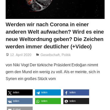
Werden wir nach Corona in einer
anderen Welt aufwachen? Wird es eine
neue Weltordnung geben? Die Zeichen
werden immer deutlicher (+Video)
12. April 2020
Niki Vogt
Gesellschaft
,
Politik
von Niki Vogt Der türkische Präsident Erdoğan nimmt
gern den Mund ein wenig zu voll. Als er meinte, sich in
Syrien ein großes Stück vom
teilen
teilen
teilen
teilen
teilen
teilen
E-Mail