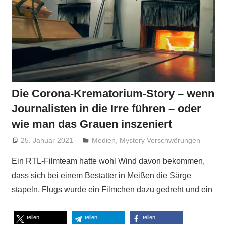
Die Corona-Krematorium-Story – wenn
Journalisten in die Irre führen – oder
wie man das Grauen inszeniert
25. Januar 2021
Niki Vogt
Medien
,
Mystery Verschwörungen
Ein RTL-Filmteam hatte wohl Wind davon bekommen,
dass sich bei einem Bestatter in Meißen die Särge
stapeln. Flugs wurde ein Filmchen dazu gedreht und ein
teilen
teilen
teilen