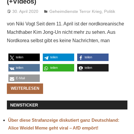
(+Videos)
30. April 2020
Niki Vogt
Geheimdienste Terror Krieg
,
Politik
von Niki Vogt Seit dem 11. April ist der nordkoreanische
Machthaber Kim Jong-Un nicht mehr zu sehen. Aus
Nordkorea selbst gibt es keine Nachrichten, man
teilen
teilen
teilen
teilen
teilen
teilen
E-Mail
WEITERLESEN
NEWSTICKER
Über diese Strafanzeige diskutiert ganz Deutschland:
Alice Weidel Meme geht viral – AfD empört!