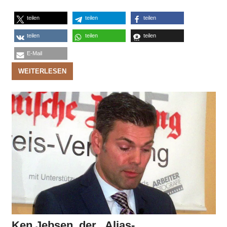
teilen
teilen
teilen
teilen
teilen
teilen
E-Mail
WEITERLESEN
Ken Jebsen, der „Alias-