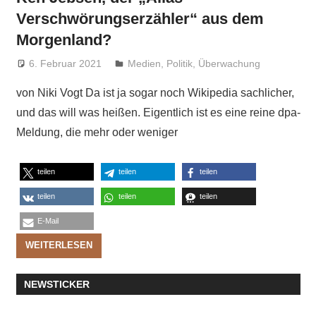
Verschwörungserzähler“ aus dem
Morgenland?
6. Februar 2021
Niki Vogt
Medien
,
Politik
,
Überwachung
von Niki Vogt Da ist ja sogar noch Wikipedia sachlicher,
und das will was heißen. Eigentlich ist es eine reine dpa-
Meldung, die mehr oder weniger
teilen
teilen
teilen
teilen
teilen
teilen
E-Mail
WEITERLESEN
NEWSTICKER