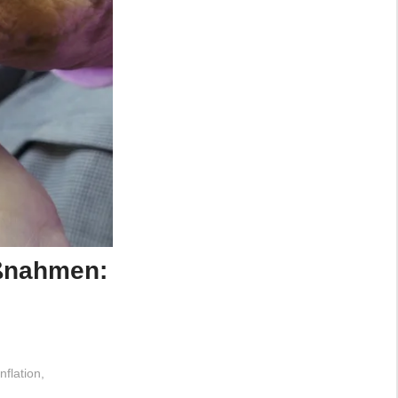
aßnahmen:
nflation
,