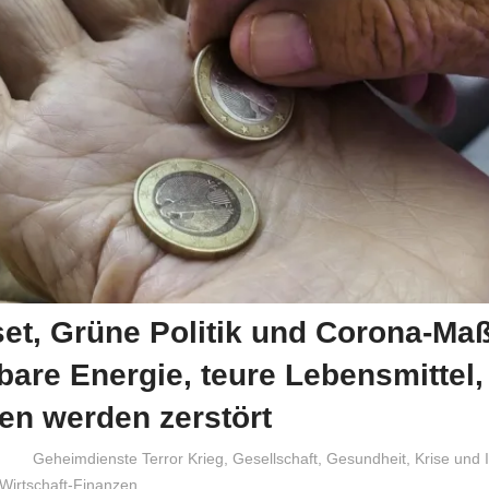
set, Grüne Politik und Corona-M
are Energie, teure Lebensmittel,
ten werden zerstört
Niki Vogt
Geheimdienste Terror Krieg
,
Gesellschaft
,
Gesundheit
,
Krise und I
Wirtschaft-Finanzen