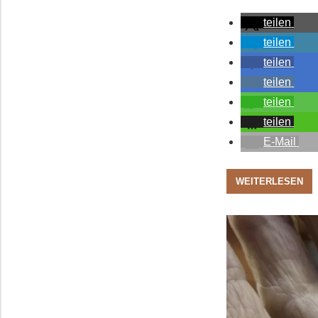
teilen
teilen
teilen
teilen
teilen
teilen
E-Mail
WEITERLESEN