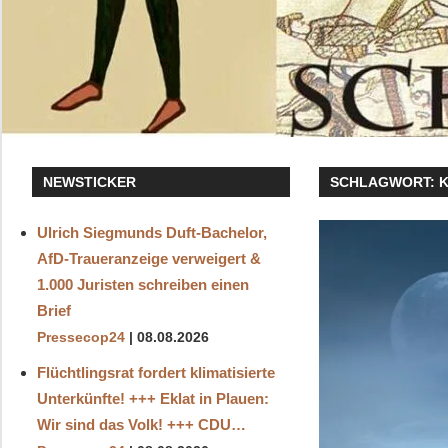
NEWSTICKER
SCHLAGWORT:
Ulrich Siegmunds Duft-Bachelor,
AfD-Traueranzeige verweigert &
1.000 Juristen schreiben einen
Brief
Pressecop24
08.08.2026
Flüchtlingsrat fordert klimatisierte
Unterkünfte! +++ Eklat in Plauen:
Wir sind das Volk! +++ CDU…