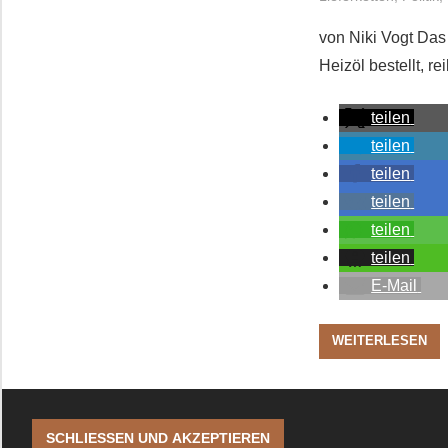
von Niki Vogt Das
Heizöl bestellt, re
teilen
teilen
teilen
teilen
teilen
teilen
E-Mail
WEITERLESEN