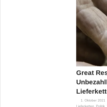
Great Re
Unbezahlb
Lieferket
1. Oktober 2021
Lieferketten
,
Politik
,