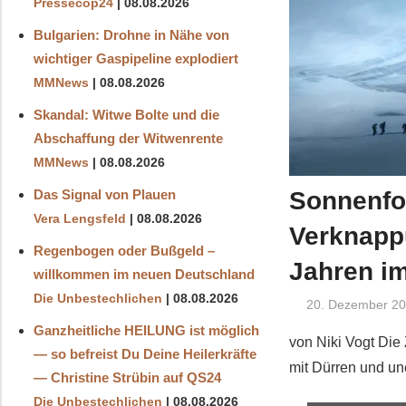
Pressecop24
08.08.2026
Bulgarien: Drohne in Nähe von
wichtiger Gaspipeline explodiert
MMNews
08.08.2026
Skandal: Witwe Bolte und die
Abschaffung der Witwenrente
MMNews
08.08.2026
Sonnenfor
Das Signal von Plauen
Vera Lengsfeld
08.08.2026
Verknapp
Regenbogen oder Bußgeld –
Jahren i
willkommen im neuen Deutschland
Die Unbestechlichen
08.08.2026
20. Dezember 2
Ganzheitliche HEILUNG ist möglich
von Niki Vogt Die
— so befreist Du Deine Heilerkräfte
mit Dürren und u
— Christine Strübin auf QS24
Die Unbestechlichen
08.08.2026