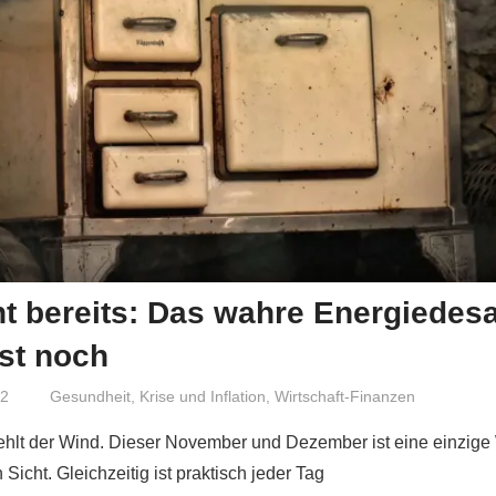
t bereits: Das wahre Energiedesa
st noch
22
Niki Vogt
Gesundheit
,
Krise und Inflation
,
Wirtschaft-Finanzen
fehlt der Wind. Dieser November und Dezember ist eine einzige
 Sicht. Gleichzeitig ist praktisch jeder Tag