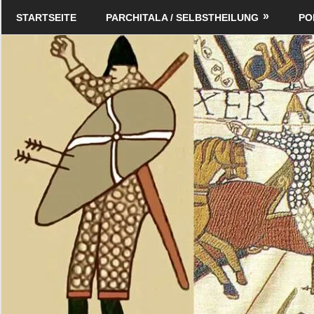
Zum
Schildverlag
STARTSEITE
PARCHITALA / SELBSTHEILUNG
PO
Inhalt
springen