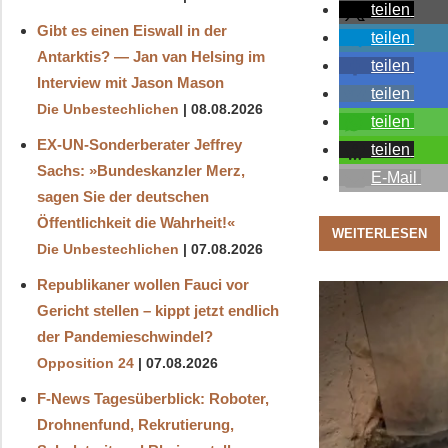
teilen
Gibt es einen Eiswall in der
teilen
Antarktis? — Jan van Helsing im
teilen
Interview mit Jason Mason
teilen
Die Unbestechlichen
08.08.2026
teilen
EX-UN-Sonderberater Jeffrey
teilen
Sachs: »Bundeskanzler Merz,
E-Mail
sagen Sie der deutschen
Öffentlichkeit die Wahrheit!«
WEITERLESEN
Die Unbestechlichen
07.08.2026
Republikaner wollen Fauci vor
Gericht stellen – kippt jetzt endlich
der Pandemieschwindel?
Opposition 24
07.08.2026
F-News Tagesüberblick: Roboter,
Drohnenfund, Rekrutierung,