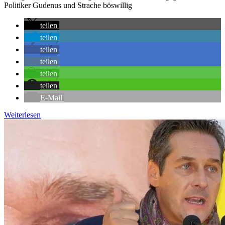
Politiker Gudenus und Strache böswillig
teilen
teilen
teilen
teilen
teilen
teilen
E-Mail
Weiterlesen