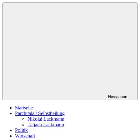
Zum
Schildverlag
Inhalt
springen
Navigation
Startseite
Parchitala / Selbstheilung
Nikolai Lackmann
Tatjana Lackmann
Politik
Wirtschaft