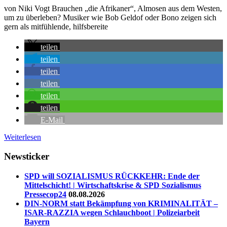
von Niki Vogt Brauchen „die Afrikaner“, Almosen aus dem Westen,
um zu überleben? Musiker wie Bob Geldof oder Bono zeigen sich
gern als mitfühlende, hilfsbereite
teilen
teilen
teilen
teilen
teilen
teilen
E-Mail
Weiterlesen
Newsticker
SPD will SOZIALISMUS RÜCKKEHR: Ende der
Mittelschicht! | Wirtschaftskrise & SPD Sozialismus
Pressecop24
08.08.2026
DIN-NORM statt Bekämpfung von KRIMINALITÄT –
ISAR-RAZZIA wegen Schlauchboot | Polizeiarbeit
Bayern