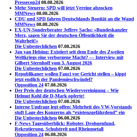
Pressecop24
08.08.2026
Mehr Steuern: SPD will jetzt Vereine abzocken
MMNews
08.08.2026
CDU und SPD fahren Deutschlands Bonität an die Wand
MMNews
08.08.2026
EX-UN-Sonderberater Jeffrey Sachs: »Bundeskanzler
Merz, sagen Sie der deutschen Öffentlichkeit die
Wahrheit!«
Die Unbestechlichen
07.08.2026
Jan van Helsing: Existiert seit dem Ende des Zweiten
Weltkriegs eine verborgene Macht? — Interview mit
Gilbert Sternhoff vom 3. August 2026
Die Unbestechlichen
07.08.2026
Republikaner wollen Fauci vor Gericht stellen – kippt
jetzt endlich der Pandemieschwindel?
Opposition 24
07.08.2026
Der Preis der deutschen Wiedervereinigung – Wie
Helmut Kohl die D‑Mark opferte!
Die Unbestechlichen
07.08.2026
Interne Umfrage legt offen: Mehrheit des VW-Vorstands
stuft Lage des Konzerns als “existenzgefährdend” ein
Die Unbestechlichen
06.08.2026
F-News Tagesüberblick: Roboter, Drohnenfund,
Rekrutierung, Schulstreit und Rheinmetall
Opposition 24
06.08.2026