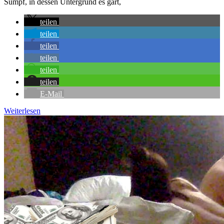
Sumpf, in dessen Untergrund es gärt,
teilen
teilen
teilen
teilen
teilen
teilen
E-Mail
Weiterlesen