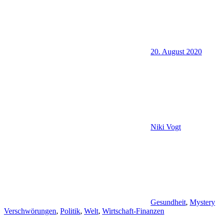
20. August 2020
Niki Vogt
Gesundheit
,
Mystery
Verschwörungen
,
Politik
,
Welt
,
Wirtschaft-Finanzen