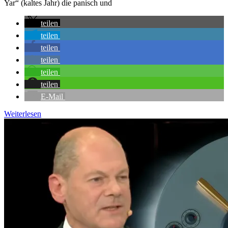
Yar“ (kaltes Jahr) die panisch und
teilen
teilen
teilen
teilen
teilen
teilen
E-Mail
Weiterlesen