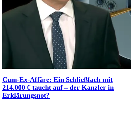
Cum-Ex-Affäre: Ein Schließfach mit
214.000 € taucht auf – der Kanzler in
Erklärungsnot?