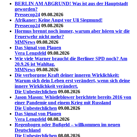
BERLIN AM ABGRUND! Was ist aus der Hauptstadt
geworden?
Pressecop24
09.08.2026
Afrikaner: Keine Angst vor Uli Siegmund!
Pressecop24
09.08.2026
Hormus brennt noch immer, warum aber hören wir die
Feuerwehr nicht mehr?
MMNews
09.08.2026
Das Signal von Plauen
Vera Lengsfeld
09.08.2026
Wie viele Warner braucht die Berliner SPD noch? Am
20.9.26 ist Wahltag.
MMNews
09.08.2026
Die verborgene Kraft deiner inneren Wirklichkeit:
Warum sich dein Leben erst verändert, wenn sich deine
innere Wirklichkeit verändert.
Die Unbestechlichen
09.08.2026
Jason Mason: Whistleblower berichtete bereits 2016 von
einer Pandemie und einem Krieg mit Russland
Die Unbestechlichen
09.08.2026
Das Signal von Plauen
Vera Lengsfeld
08.08.2026
Regenbogen oder Bußgeld – willkommen im neuen
Deutschland
Die Unbestechlichen
08.08.2026