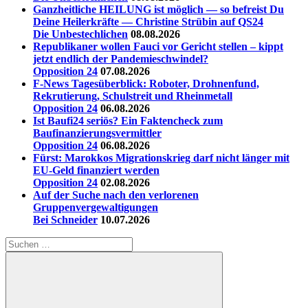
Ganzheitliche HEILUNG ist möglich — so befreist Du
Deine Heilerkräfte — Christine Strübin auf QS24
Die Unbestechlichen
08.08.2026
Republikaner wollen Fauci vor Gericht stellen – kippt
jetzt endlich der Pandemieschwindel?
Opposition 24
07.08.2026
F-News Tagesüberblick: Roboter, Drohnenfund,
Rekrutierung, Schulstreit und Rheinmetall
Opposition 24
06.08.2026
Ist Baufi24 seriös? Ein Faktencheck zum
Baufinanzierungsvermittler
Opposition 24
06.08.2026
Fürst: Marokkos Migrationskrieg darf nicht länger mit
EU-Geld finanziert werden
Opposition 24
02.08.2026
Auf der Suche nach den verlorenen
Gruppenvergewaltigungen
Bei Schneider
10.07.2026
Suchen
nach: