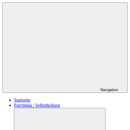
Zum
Schildverlag
Inhalt
springen
Navigation
Startseite
Parchitala / Selbstheilung
Untermenü
öffnen