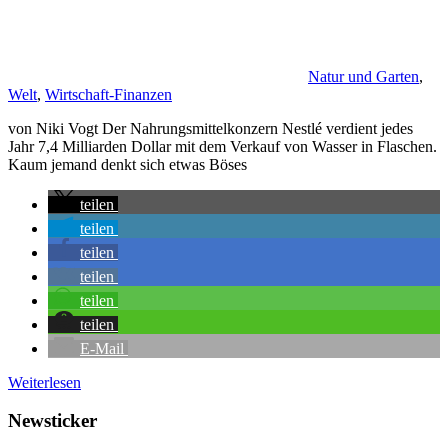
Natur und Garten
,
Welt
,
Wirtschaft-Finanzen
von Niki Vogt Der Nahrungsmittelkonzern Nestlé verdient jedes
Jahr 7,4 Milliarden Dollar mit dem Verkauf von Wasser in Flaschen.
Kaum jemand denkt sich etwas Böses
teilen
teilen
teilen
teilen
teilen
teilen
E-Mail
Weiterlesen
Newsticker