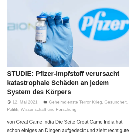
STUDIE: Pfizer-Impfstoff verursacht
katastrophale Schäden an jedem
System des Körpers
12. Mai 2021
Niki Vogt
Geheimdienste Terror Krieg
,
Gesundheit
,
Politik
,
Wissenschaft und Forschung
von Great Game India Die Seite Great Game India hat
schon einiges an Dingen aufgedeckt und zieht recht gute