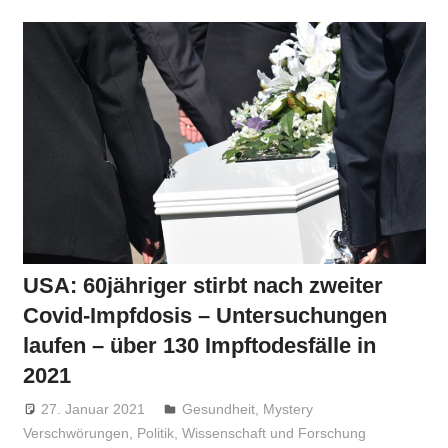
USA: 60jähriger stirbt nach zweiter
Covid-Impfdosis – Untersuchungen
laufen – über 130 Impftodesfälle in
2021
27. Januar 2021
Niki Vogt
Gesundheit
,
Mystery
Verschwörungen
,
Politik
,
Wissenschaft und Forschung