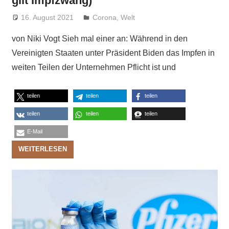
gilt Impfzwang)
16. August 2021
Niki Vogt
Corona
,
Welt
von Niki Vogt Sieh mal einer an: Während in den
Vereinigten Staaten unter Präsident Biden das Impfen in
weiten Teilen der Unternehmen Pflicht ist und
teilen
teilen
teilen
teilen
teilen
teilen
E-Mail
WEITERLESEN