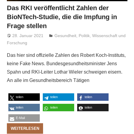
Das RKI veröffentlicht Zahlen der
BioNTech-Studie, die die Impfung in
Frage stellen
28. Januar 2021
Niki Vogt
Gesundheit
,
Politik
,
Wissenschaft und
Forschung
Das hier sind offizielle Zahlen des Robert Koch-Instituts,
keine Fake News. Bundesgesundheitsminister Jens
Spahn und RKI-Leiter Lothar Wieler schweigen eisern.
An alle im Gesundheitsbereich Tätigen
teilen
teilen
teilen
teilen
teilen
teilen
E-Mail
WEITERLESEN