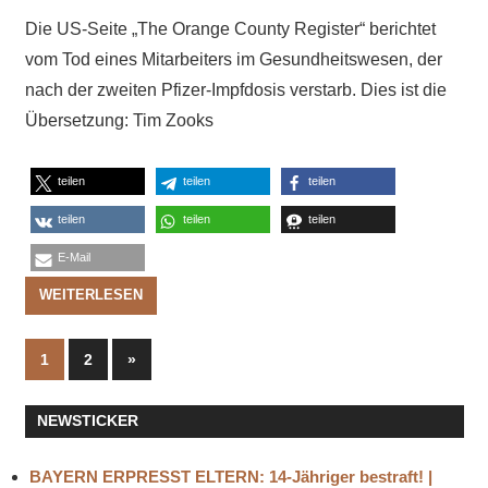
Die US-Seite „The Orange County Register“ berichtet
vom Tod eines Mitarbeiters im Gesundheitswesen, der
nach der zweiten Pfizer-Impfdosis verstarb. Dies ist die
Übersetzung: Tim Zooks
teilen
teilen
teilen
teilen
teilen
teilen
E-Mail
WEITERLESEN
Seitennummerierung
Nächste
1
2
»
Beiträge
der
NEWSTICKER
Beiträge
BAYERN ERPRESST ELTERN: 14-Jähriger bestraft! |