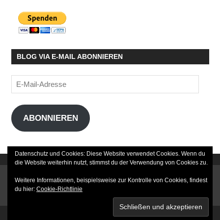
BLOG VIA E-MAIL ABONNIEREN
E-
Mail-
Adresse
ABONNIEREN
Datenschutz und Cookies: Diese Website verwendet Cookies. Wenn du
die Website weiterhin nutzt, stimmst du der Verwendung von Cookies zu.
DATENSCHUTZERKLÄRUNG
Weitere Informationen, beispielsweise zur Kontrolle von Cookies, findest
du hier:
Cookie-Richtlinie
IMPRESSUM
© WESTWOOD MEDIA 2020 - 2026