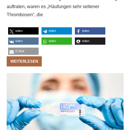
auftraten, waren es „Häufungen sehr seltener
Thrombosen“, die
teilen
teilen
teilen
teilen
teilen
teilen
E-Mail
WEITERLESEN