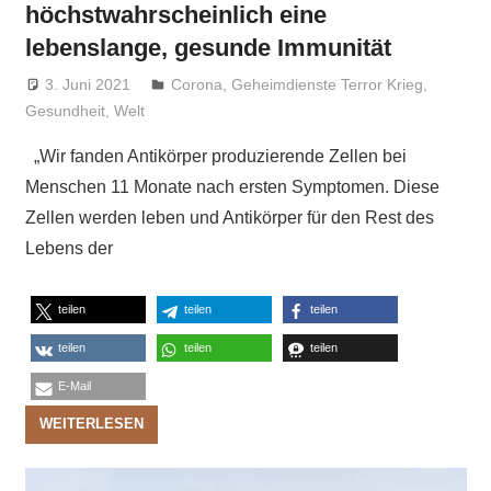
höchstwahrscheinlich eine
lebenslange, gesunde Immunität
3. Juni 2021
Niki Vogt
Corona
,
Geheimdienste Terror Krieg
,
Gesundheit
,
Welt
„Wir fanden Antikörper produzierende Zellen bei
Menschen 11 Monate nach ersten Symptomen. Diese
Zellen werden leben und Antikörper für den Rest des
Lebens der
teilen
teilen
teilen
teilen
teilen
teilen
E-Mail
WEITERLESEN