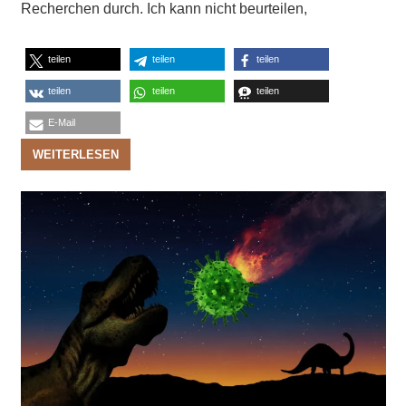
Recherchen durch. Ich kann nicht beurteilen,
teilen
teilen
teilen
teilen
teilen
teilen
E-Mail
WEITERLESEN