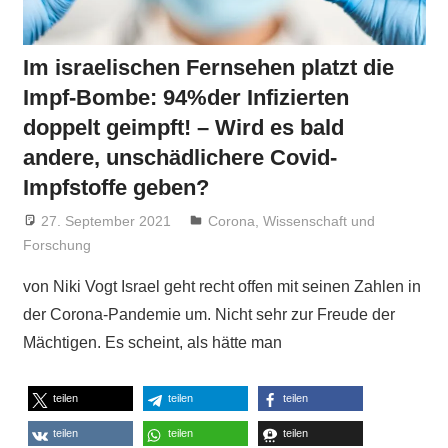
Im israelischen Fernsehen platzt die
Impf-Bombe: 94%der Infizierten
doppelt geimpft! – Wird es bald
andere, unschädlichere Covid-
Impfstoffe geben?
27. September 2021
Niki Vogt
Corona
,
Wissenschaft und
Forschung
von Niki Vogt Israel geht recht offen mit seinen Zahlen in
der Corona-Pandemie um. Nicht sehr zur Freude der
Mächtigen. Es scheint, als hätte man
teilen
teilen
teilen
teilen
teilen
teilen