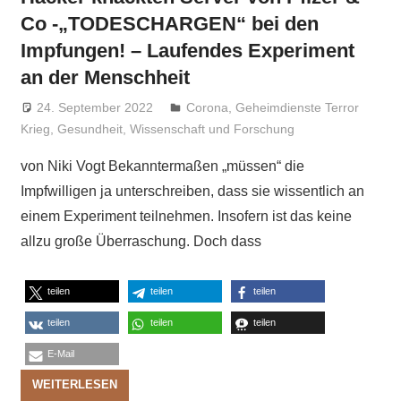
Co -„TODESCHARGEN“ bei den
Impfungen! – Laufendes Experiment
an der Menschheit
24. September 2022
Niki Vogt
Corona
,
Geheimdienste Terror
Krieg
,
Gesundheit
,
Wissenschaft und Forschung
von Niki Vogt Bekanntermaßen „müssen“ die
Impfwilligen ja unterschreiben, dass sie wissentlich an
einem Experiment teilnehmen. Insofern ist das keine
allzu große Überraschung. Doch dass
teilen
teilen
teilen
teilen
teilen
teilen
E-Mail
WEITERLESEN