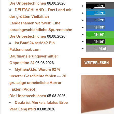
Die Unbestechlichen
06.08.2026
teilen
DEUTSCHLAND – Das Land mit
teilen
der größten Vielfalt an
teilen
Landesnamen weltweit: Eine
teilen
sprachgeschichtliche Spurensuche
teilen
Die Unbestechlichen
06.08.2026
teilen
Ist Baufi24 seriös? Ein
E-Mail
Faktencheck zum
Baufinanzierungsvermittler
Opposition 24
06.08.2026
WEITERLESEN
MythenAkte: Warum 92 %
unserer Geschichte fehlen — 20
gruselige unheimliche Horror
Fakten (Video)
Die Unbestechlichen
05.08.2026
Ceuta ist Merkels fatales Erbe
Vera Lengsfeld
03.08.2026