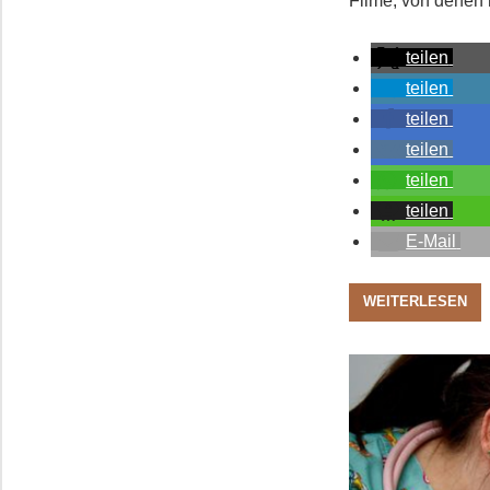
Filme, von denen 
teilen
teilen
teilen
teilen
teilen
teilen
E-Mail
WEITERLESEN