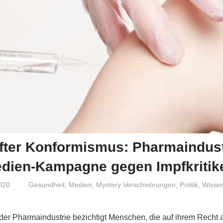
fter Konformismus: Pharmaindust
edien-Kampagne gegen Impfkritik
020
Niki Vogt
Gesundheit
,
Medien
,
Mystery Verschwörungen
,
Politik
,
Wissen
 Pharmaindustrie bezichtigt Menschen, die auf ihrem Recht a