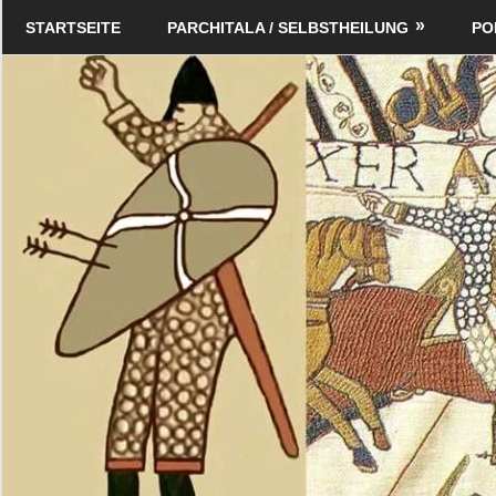
Zum
Schildverlag
STARTSEITE
PARCHITALA / SELBSTHEILUNG
PO
Inhalt
springen