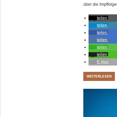
über die Impffolg
teilen
teilen
teilen
teilen
teilen
teilen
E-Mail
WEITERLESEN