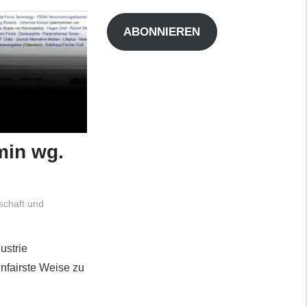
Adresse
ABONNIEREN
min wg.
schaft und
ustrie
unfairste Weise zu