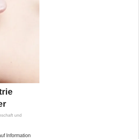
rie
er
schaft und
uf Information