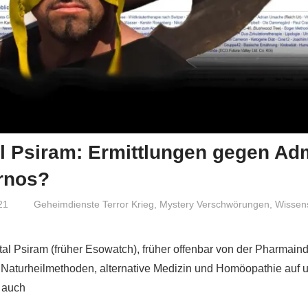
l Psiram: Ermittlungen gegen Ad
rnos?
21
Niki Vogt
Geheimdienste Terror Krieg
,
Mystery Verschwörungen
,
Wissen
l Psiram (früher Esowatch), früher offenbar von der Pharmaind
um Naturheilmethoden, alternative Medizin und Homöopathie auf 
d auch