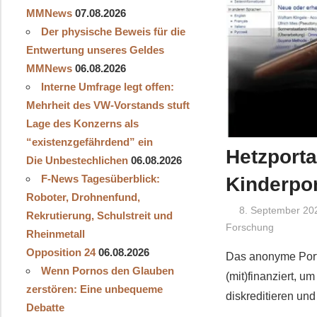
MMNews
07.08.2026
Der physische Beweis für die
Entwertung unseres Geldes
MMNews
06.08.2026
Interne Umfrage legt offen:
Mehrheit des VW-Vorstands stuft
Lage des Konzerns als
“existenzgefährdend” ein
Hetzporta
Die Unbestechlichen
06.08.2026
F-News Tagesüberblick:
Kinderpo
Roboter, Drohnenfund,
8. September 20
Rekrutierung, Schulstreit und
Forschung
Rheinmetall
Opposition 24
06.08.2026
Das anonyme Porta
Wenn Pornos den Glauben
(mit)finanziert, 
zerstören: Eine unbequeme
diskreditieren un
Debatte