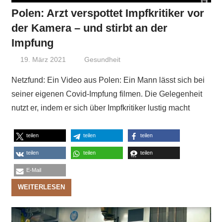
Polen: Arzt verspottet Impfkritiker vor
der Kamera – und stirbt an der
Impfung
19. März 2021
Niki Vogt
Gesundheit
Netzfund: Ein Video aus Polen: Ein Mann lässt sich bei
seiner eigenen Covid-Impfung filmen. Die Gelegenheit
nutzt er, indem er sich über Impfkritiker lustig macht
teilen
teilen
teilen
teilen
teilen
teilen
E-Mail
WEITERLESEN