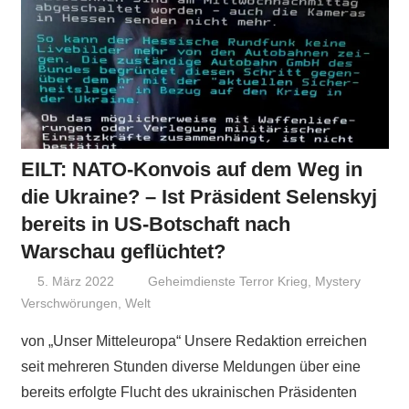
EILT: NATO-Konvois auf dem Weg in
die Ukraine? – Ist Präsident Selenskyj
bereits in US-Botschaft nach
Warschau geflüchtet?
5. März 2022
Niki Vogt
Geheimdienste Terror Krieg
,
Mystery
Verschwörungen
,
Welt
von „Unser Mitteleuropa“ Unsere Redaktion erreichen
seit mehreren Stunden diverse Meldungen über eine
bereits erfolgte Flucht des ukrainischen Präsidenten