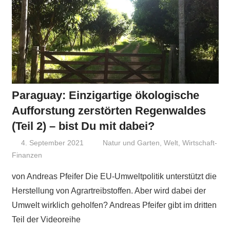
Paraguay: Einzigartige ökologische
Aufforstung zerstörten Regenwaldes
(Teil 2) – bist Du mit dabei?
4. September 2021
Niki Vogt
Natur und Garten
,
Welt
,
Wirtschaft-
Finanzen
von Andreas Pfeifer Die EU-Umwelt­politik unterstützt die
Herstellung von Agrar­treib­stoffen. Aber wird dabei der
Umwelt wirklich geholfen? Andreas Pfeifer gibt im drit­ten
Teil der Video­reihe