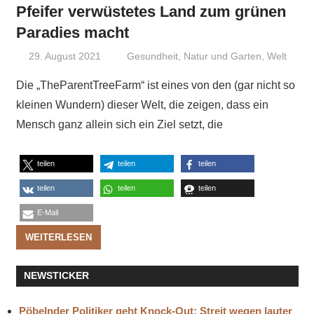
Pfeifer verwüstetes Land zum grünen
Paradies macht
29. August 2021
Niki Vogt
Gesundheit
,
Natur und Garten
,
Welt
Die „TheParentTreeFarm“ ist eines von den (gar nicht so
kleinen Wundern) dieser Welt, die zeigen, dass ein
Mensch ganz allein sich ein Ziel setzt, die
teilen
teilen
teilen
teilen
teilen
teilen
E-Mail
WEITERLESEN
NEWSTICKER
Pöbelnder Politiker geht Knock-Out: Streit wegen lauter