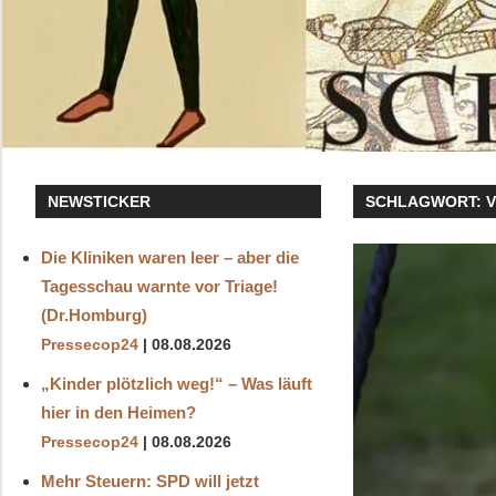
NEWSTICKER
SCHLAGWORT:
V
Die Kliniken waren leer – aber die
Tagesschau warnte vor Triage!
(Dr.Homburg)
Pressecop24
08.08.2026
„Kinder plötzlich weg!“ – Was läuft
hier in den Heimen?
Pressecop24
08.08.2026
Mehr Steuern: SPD will jetzt