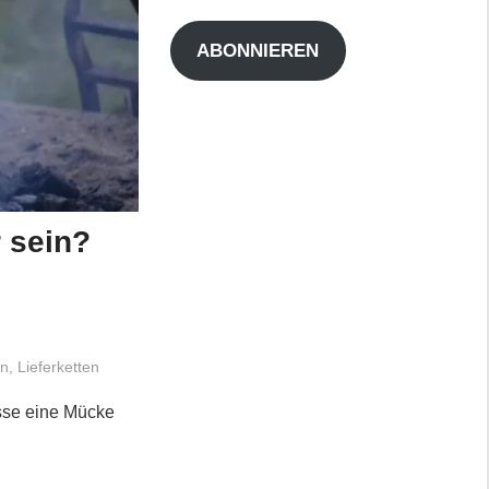
Adresse
ABONNIEREN
r sein?
on
,
Lieferketten
esse eine Mücke