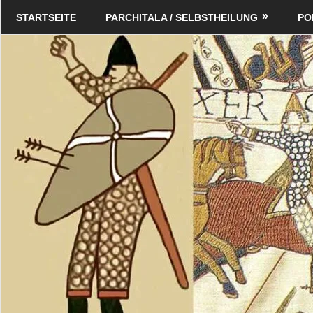
Zum
Schildverlag
STARTSEITE
PARCHITALA / SELBSTHEILUNG
PO
Inhalt
springen