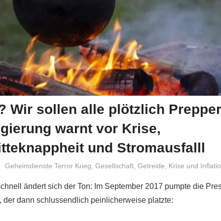
t? Wir sollen alle plötzlich Preppe
ierung warnt vor Krise,
tteknappheit und Stromausfalll
Niki Vogt
Geheimdienste Terror Krieg
,
Gesellschaft
,
Getreide
,
Krise und Inflati
schnell ändert sich der Ton: Im September 2017 pumpte die Pr
, der dann schlussendlich peinlicherweise platzte: