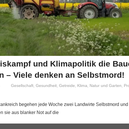
iskampf und Klimapolitik die Bau
n – Viele denken an Selbstmord!
4
Niki Vogt
Gesellschaft
,
Gesundheit
,
Getreide
,
Klima
,
Natur und Garten
,
Pr
Frankreich begehen jede Woche zwei Landwirte Selbstmord und n
 sie aus blanker Not auf die