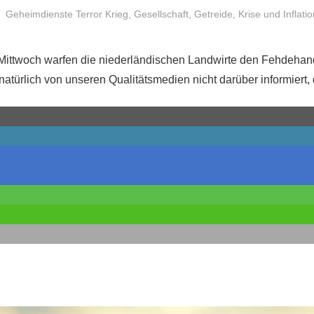
Niki Vogt
Geheimdienste Terror Krieg
,
Gesellschaft
,
Getreide
,
Krise und Inflatio
 Mittwoch warfen die niederländischen Landwirte den Fehdehan
atürlich von unseren Qualitätsmedien nicht darüber informiert,