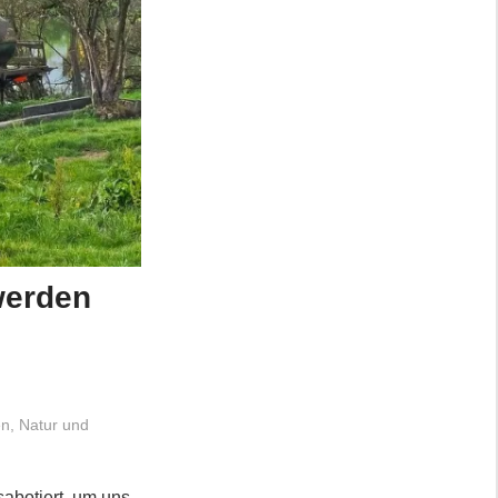
werden
en
,
Natur und
abotiert, um uns