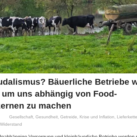
udalismus? Bäuerliche Betriebe 
, um uns abhängig von Food-
ernen zu machen
Niki Vogt
Gesellschaft
,
Gesundheit
,
Getreide
,
Krise und Inflation
,
Lieferkett
 Widerstand
 Unabhängige Versorgung und kleinbäuerliche Betriebe werden s