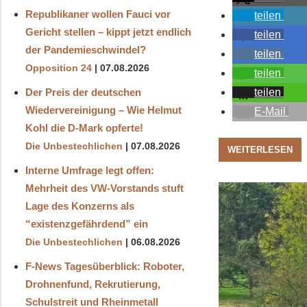
Republikaner wollen Fauci vor
teilen
Gericht stellen – kippt jetzt endlich
teilen
der Pandemieschwindel?
teilen
Opposition 24
07.08.2026
teilen
Der Preis der deutschen
teilen
Wiedervereinigung – Wie Helmut
E-Mail
Kohl die D‑Mark opferte!
Die Unbestechlichen
07.08.2026
WEITERLESEN
Interne Umfrage legt offen:
Mehrheit des VW-Vorstands stuft
Lage des Konzerns als
“existenzgefährdend” ein
Die Unbestechlichen
06.08.2026
F-News Tagesüberblick: Roboter,
Drohnenfund, Rekrutierung,
Schulstreit und Rheinmetall