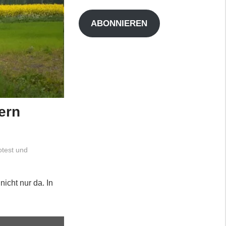
Adresse
ABONNIEREN
ern
otest und
icht nur da. In