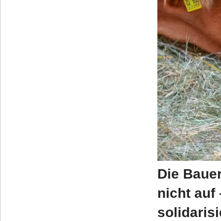
Die Baue
nicht au
solidaris