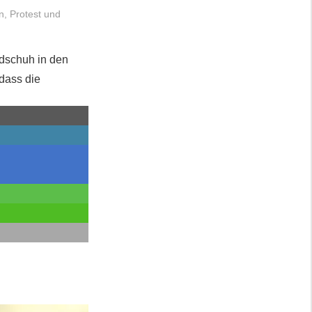
n
,
Protest und
dschuh in den
 dass die