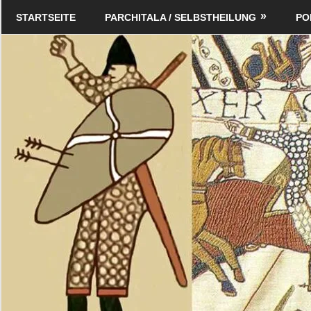
Zum
Schildverlag
STARTSEITE
PARCHITALA / SELBSTHEILUNG
PO
Inhalt
springen