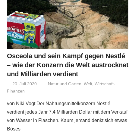
Osceola und sein Kampf gegen Nestlé
– wie der Konzern die Welt austrocknet
und Milliarden verdient
20. Juli 2020
Niki Vogt
Natur und Garten
,
Welt
,
Wirtschaft-
Finanzen
von Niki Vogt Der Nahrungsmittelkonzern Nestlé
verdient jedes Jahr 7,4 Milliarden Dollar mit dem Verkauf
von Wasser in Flaschen. Kaum jemand denkt sich etwas
Böses