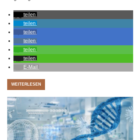
teilen
teilen
teilen
teilen
teilen
teilen
E-Mail
WEITERLESEN