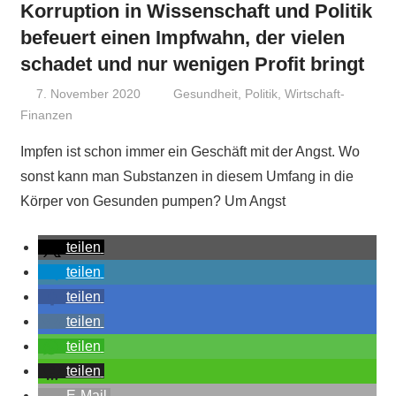
Korruption in Wissenschaft und Politik
befeuert einen Impfwahn, der vielen
schadet und nur wenigen Profit bringt
7. November 2020
Niki Vogt
Gesundheit
,
Politik
,
Wirtschaft-
Finanzen
Impfen ist schon immer ein Geschäft mit der Angst. Wo
sonst kann man Substanzen in diesem Umfang in die
Körper von Gesunden pumpen? Um Angst
teilen
teilen
teilen
teilen
teilen
teilen
E-Mail