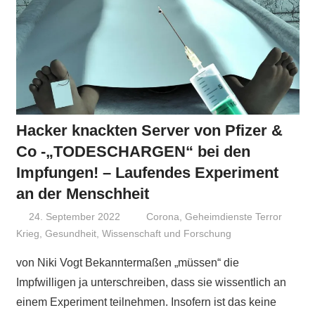
Hacker knackten Server von Pfizer &
Co -„TODESCHARGEN“ bei den
Impfungen! – Laufendes Experiment
an der Menschheit
24. September 2022
Niki Vogt
Corona
,
Geheimdienste Terror
Krieg
,
Gesundheit
,
Wissenschaft und Forschung
von Niki Vogt Bekanntermaßen „müssen“ die
Impfwilligen ja unterschreiben, dass sie wissentlich an
einem Experiment teilnehmen. Insofern ist das keine