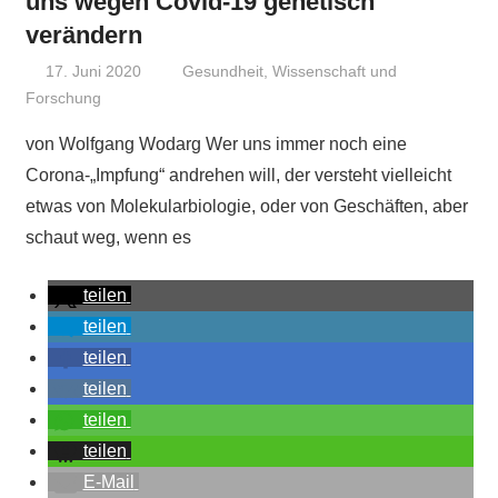
uns wegen Covid-19 genetisch
verändern
17. Juni 2020
Niki Vogt
Gesundheit
,
Wissenschaft und
Forschung
von Wolfgang Wodarg Wer uns immer noch eine
Corona-„Impfung“ andrehen will, der versteht vielleicht
etwas von Molekularbiologie, oder von Geschäften, aber
schaut weg, wenn es
teilen
teilen
teilen
teilen
teilen
teilen
E-Mail