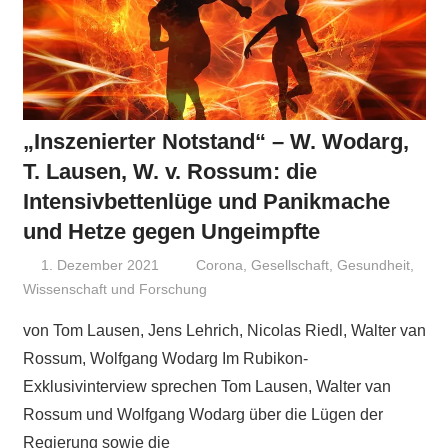
„Inszenierter Notstand“ – W. Wodarg,
T. Lausen, W. v. Rossum: die
Intensivbettenlüge und Panikmache
und Hetze gegen Ungeimpfte
1. Dezember 2021
Niki Vogt
Corona
,
Gesellschaft
,
Gesundheit
,
Wissenschaft und Forschung
von Tom Lausen, Jens Lehrich, Nicolas Riedl, Walter van
Rossum, Wolfgang Wodarg Im Rubikon-
Exklusivinterview sprechen Tom Lausen, Walter van
Rossum und Wolfgang Wodarg über die Lügen der
Regierung sowie die