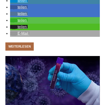
teilen
teilen
teilen
teilen
teilen
E-Mail
WEITERLESEN