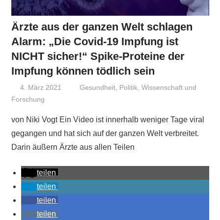
Ärzte aus der ganzen Welt schlagen
Alarm: „Die Covid-19 Impfung ist
NICHT sicher!“ Spike-Proteine der
Impfung können tödlich sein
4. März 2021
Niki Vogt
Gesundheit
,
Politik
,
Wissenschaft und
Forschung
von Niki Vogt Ein Video ist innerhalb weniger Tage viral
gegangen und hat sich auf der ganzen Welt verbreitet.
Darin äußern Ärzte aus allen Teilen
teilen
teilen
teilen
teilen