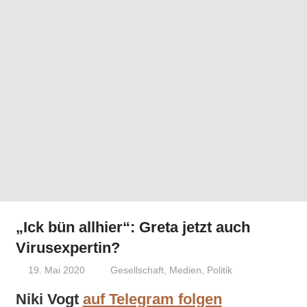
„Ick bün allhier“: Greta jetzt auch
Virusexpertin?
19. Mai 2020
Niki Vogt
Gesellschaft
,
Medien
,
Politik
Niki Vogt
auf Telegram folgen