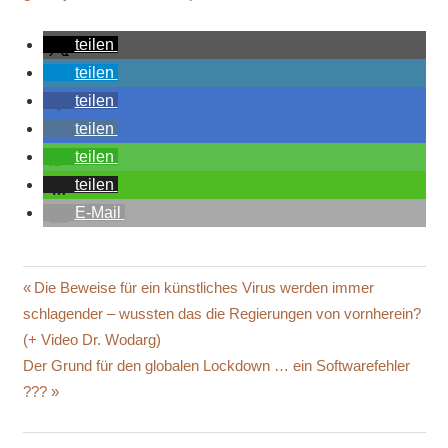
teilen
teilen
teilen
teilen
teilen
teilen
E-Mail
CNN
Beitragsnavigation
Vorheriger
Die Beweise für ein künstliches Virus werden immer
CO2-
Beitrag:
schlagender – wussten das die Regierungen von vornherein?
MOLEKÜLE
(+ Video Dr. Wodarg)
CORONA
Nächster
Der Grund für den globalen Lockdown … ein Softwarefehler
COVID
Beitrag:
???
-19
EQUALITY