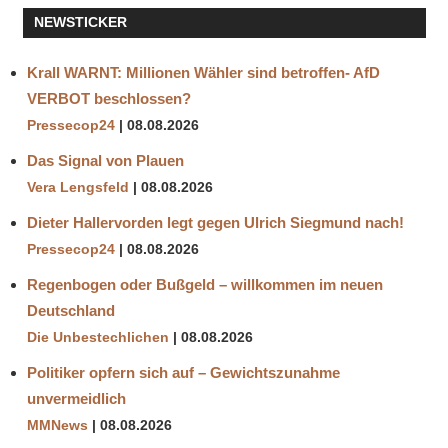
FEMINISTINNEN
NEWSTICKER
GALILEO
GALILEI
Krall WARNT: Millionen Wähler sind betroffen- AfD
GREMIEN
VERBOT beschlossen?
GRETA
Pressecop24
08.08.2026
THUNBERG
Das Signal von Plauen
PANEL
Vera Lengsfeld
08.08.2026
OF
EXPERTS
Dieter Hallervorden legt gegen Ulrich Siegmund nach!
PANELS
Pressecop24
08.08.2026
PEER
Regenbogen oder Bußgeld – willkommen im neuen
GROUPS
Deutschland
Die Unbestechlichen
08.08.2026
Politiker opfern sich auf – Gewichtszunahme
unvermeidlich
MMNews
08.08.2026