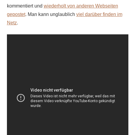
kommentiert und
wiederholt von anderen Webseiten
gepostet
. Man kann unglaublich
viel darüber finden im
Netz
.