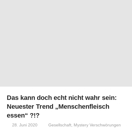
Das kann doch echt nicht wahr sein:
Neuester Trend „Menschenfleisch
essen“ ?!?
28. Juni 2020
Niki Vogt
Gesellschaft
,
Mystery Verschwörungen