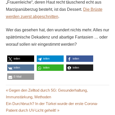
„Frauenleiche“, deren Haut recht täuschend echt aus
Marzipanüberzug besteht, ist das Dessert.
Die Brüste
werden zuerst abgeschnitten
.
Wer das gesehen hat, den wundert nichts mehr. Alles nur
spätrömische Dekadenz und abartige Fantasien … oder
worauf sollen wir eingestimmt werden?
teilen
teilen
teilen
teilen
teilen
teilen
E-Mail
BERGISCH
Beitragsnavigation
Vorheriger
Gegen den Zelltod durch 5G: Gesunderhaltung,
GLADBACH
Beitrag:
Immunstärkung, Methoden
BON
Nächster
Ein Durchbruch? In der Türkei wurde der erste Corona-
APPETIT
Beitrag:
Patient durch UV-Licht geheilt!
KANNIBALISMUS