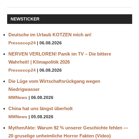
KATY
PERRY
NEWSTICKER
KIM
KARDASHIAN
Deutsche im Urlaub KOTZEN mich an!
MARINA
Pressecop24
06.08.2026
ABRAMOVIC
MENSCHENFLEISCH
NERVEN VERLOREN! Panik im TV – Die bittere
MENSCHLICHE
Wahrheit! | Klimapolitik 2026
TORTE
Pressecop24
06.08.2026
METZGEREI
Die Lüge vom Wirtschaftsrückgang wegen
SATANISMUS
Niedrigwasser
SPIRIT
MMNews
06.08.2026
COOKING
China hat uns längst überholt
MMNews
05.08.2026
MythenAkte: Warum 92 % unserer Geschichte fehlen —
20 gruselige unheimliche Horror Fakten (Video)