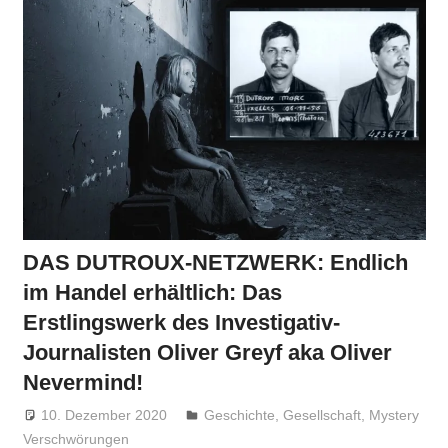
DAS DUTROUX-NETZWERK: Endlich
im Handel erhältlich: Das
Erstlingswerk des Investigativ-
Journalisten Oliver Greyf aka Oliver
Nevermind!
10. Dezember 2020
Niki Vogt
Geschichte
,
Gesellschaft
,
Mystery
Verschwörungen