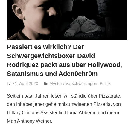
Passiert es wirklich? Der
Schwergewichtsboxer David
Rodriguez packt aus über Hollywood,
Satanismus und Aden0chr0m
21. April 2020
Niki Vogt
Mystery Verschwörungen
,
Politik
Seit ein paar Jahren lesen wir ständig über Pizzagate,
den Inhaber jener geheimnisumwitterten Pizzeria, von
Hillary Clintons Assistentin Huma Abbedin und ihrem
Man Anthony Weiner,