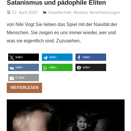
Satanismus und pädophile Eliten
22. April 2020
Niki Vogt
Gesellschaft
,
Mystery Verschwörungen
von Niki Vogt Sie lieben das Spiel mit der Naivität der
Menschen. Sie zeigen es uns immer wieder, wer und
was sie eigentlich sind. Zuzusehen,
teilen
teilen
teilen
teilen
teilen
teilen
E-Mail
WEITERLESEN