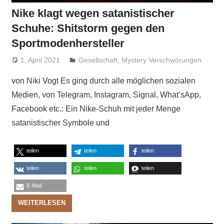
Nike klagt wegen satanistischer
Schuhe: Shitstorm gegen den
Sportmodenhersteller
1. April 2021
Niki Vogt
Gesellschaft
,
Mystery Verschwörungen
von Niki Vogt Es ging durch alle möglichen sozialen
Medien, von Telegram, Instagram, Signal, What’sApp,
Facebook etc.: Ein Nike-Schuh mit jeder Menge
satanistischer Symbole und
teilen
teilen
teilen
teilen
teilen
teilen
E-Mail
WEITERLESEN