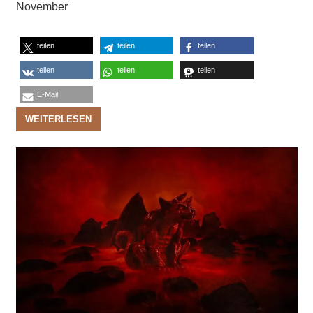
November
teilen
teilen
teilen
teilen
teilen
teilen
E-Mail
WEITERLESEN