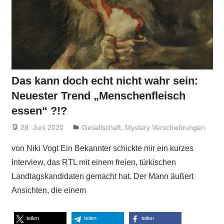
Das kann doch echt nicht wahr sein:
Neuester Trend „Menschenfleisch
essen“ ?!?
28. Juni 2020
Niki Vogt
Gesellschaft
,
Mystery Verschwörungen
von Niki Vogt Ein Bekannter schickte mir ein kurzes
Interview, das RTL mit einem freien, türkischen
Landtagskandidaten gemacht hat. Der Mann äußert
Ansichten, die einem
teilen
teilen
teilen