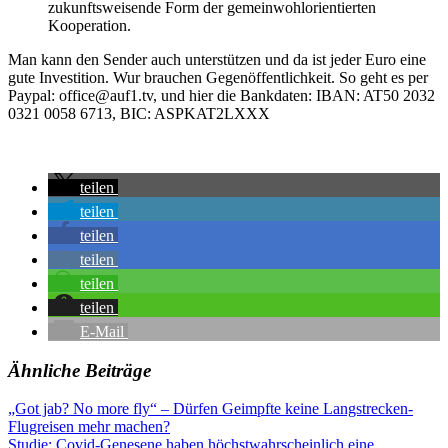
zukunftsweisende Form der gemeinwohlorientierten
Kooperation.
Man kann den Sender auch unterstützen und da ist jeder Euro eine
gute Investition. Wur brauchen Gegenöffentlichkeit. So geht es per
Paypal: office@auf1.tv, und hier die Bankdaten: IBAN: AT50 2032
0321 0058 6713, BIC: ASPKAT2LXXX
teilen
teilen
teilen
teilen
teilen
teilen
E-Mail
Ähnliche Beiträge
Beitragsnavigation
Vorheriger
Alternativer
„Got jab? No more fly“ – Dürfen Geimpfte keine Langstrecken-
Beitrag:
Sender
Flugreisen mehr machen?
AUF1
Nächster
TV
Studie: Covid-Genesene haben höchstwahrscheinlich eine
Medien
Non-