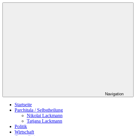
Zum
Schildverlag
Inhalt
springen
Navigation
Startseite
Parchitala / Selbstheilung
Nikolai Lackmann
Tatjana Lackmann
Politik
Wirtschaft