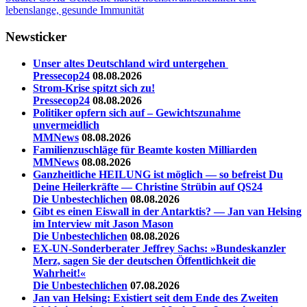
Beitrag:
Mainstram
lebenslange, gesunde Immunität
Österreich
Stefan
Magnet
Trägerverein
Unabhängig
Newsticker
Unser altes Deutschland wird untergehen
Pressecop24
08.08.2026
Strom-Krise spitzt sich zu!
Pressecop24
08.08.2026
Politiker opfern sich auf – Gewichtszunahme
unvermeidlich
MMNews
08.08.2026
Familienzuschläge für Beamte kosten Milliarden
MMNews
08.08.2026
Ganzheitliche HEILUNG ist möglich — so befreist Du
Deine Heilerkräfte — Christine Strübin auf QS24
Die Unbestechlichen
08.08.2026
Gibt es einen Eiswall in der Antarktis? — Jan van Helsing
im Interview mit Jason Mason
Die Unbestechlichen
08.08.2026
EX-UN-Sonderberater Jeffrey Sachs: »Bundeskanzler
Merz, sagen Sie der deutschen Öffentlichkeit die
Wahrheit!«
Die Unbestechlichen
07.08.2026
Jan van Helsing: Existiert seit dem Ende des Zweiten