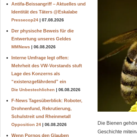
Antifa-Beissangriff – Aktuelles und
Identität des Täters ‪@Eskalabe‬
Pressecop24
07.08.2026
Der physische Beweis für die
Entwertung unseres Geldes
MMNews
06.08.2026
Interne Umfrage legt offen:
Mehrheit des VW-Vorstands stuft
Lage des Konzerns als
“existenzgefährdend” ein
Die Unbestechlichen
06.08.2026
F-News Tagesüberblick: Roboter,
Drohnenfund, Rekrutierung,
Schulstreit und Rheinmetall
Die Bienen gehöre
Opposition 24
06.08.2026
Geschichte mitei
Wenn Pornos den Glauben