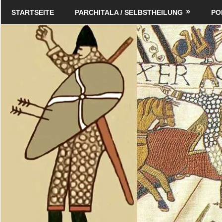
Zum
Schildverlag
STARTSEITE
PARCHITALA / SELBSTHEILUNG
PO
Inhalt
springen