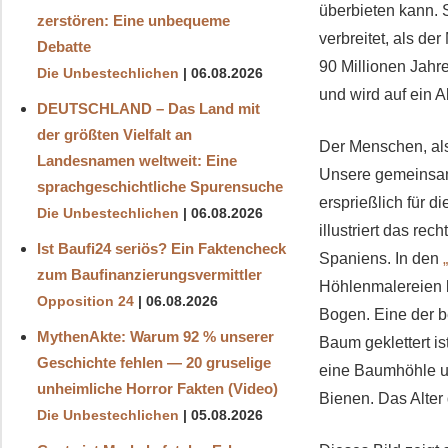
überbieten kann. 
zerstören: Eine unbequeme
verbreitet, als de
Debatte
90 Millionen Jahre
Die Unbestechlichen
06.08.2026
und wird auf ein A
DEUTSCHLAND – Das Land mit
der größten Vielfalt an
Der Menschen, als
Landesnamen weltweit: Eine
Unsere gemeinsam
sprachgeschichtliche Spurensuche
ersprießlich für 
Die Unbestechlichen
06.08.2026
illustriert das re
Ist Baufi24 seriös? Ein Faktencheck
Spaniens. In den
zum Baufinanzierungsvermittler
Höhlenmalereien 
Opposition 24
06.08.2026
Bogen. Eine der b
MythenAkte: Warum 92 % unserer
Baum geklettert is
Geschichte fehlen — 20 gruselige
eine Baumhöhle u
unheimliche Horror Fakten (Video)
Bienen. Das Alter 
Die Unbestechlichen
05.08.2026