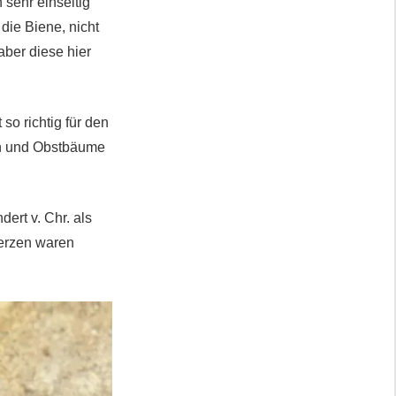
 sehr einseitig
ie Biene, nicht
aber diese hier
so richtig für den
in und Obstbäume
ert v. Chr. als
kerzen waren