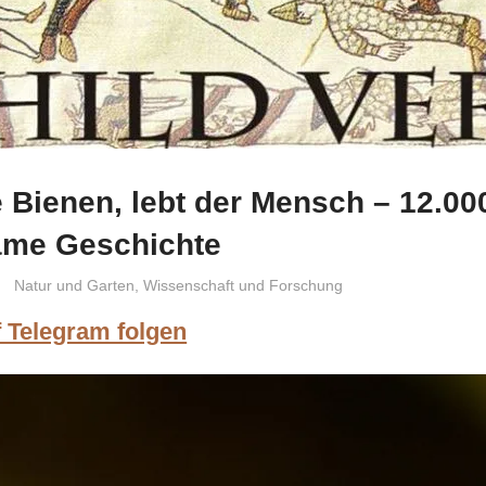
 Bienen, lebt der Mensch – 12.00
me Geschichte
Niki Vogt
Natur und Garten
,
Wissenschaft und Forschung
f Telegram folgen