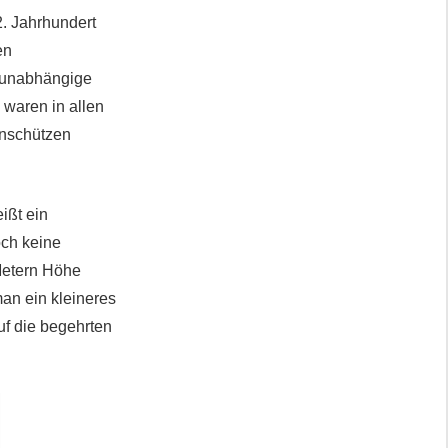
2. Jahrhundert
en
d unabhängige
 waren in allen
enschützen
ißt ein
och keine
Metern Höhe
man ein kleineres
uf die begehrten