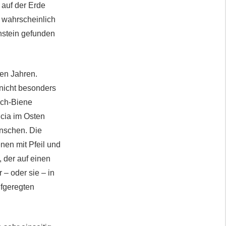
 auf der Erde
it wahrscheinlich
rnstein gefunden
nen Jahren.
nicht besonders
sch-Biene
ncia im Osten
enschen. Die
en mit Pfeil und
 der auf einen
 – oder sie – in
fgeregten