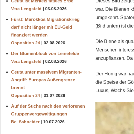
Ceuta ist Merkels fatales Erbe
Dieses Bild zeigt
Vera Lengsfeld
03.08.2026
war. Die Bienen k
umgekehrt. Später
Fürst: Marokkos Migrationskrieg
(Bild unten) ist di
darf nicht länger mit EU-Geld
finanziert werden
Die Biene als quas
Opposition 24
02.08.2026
Menschen interess
Der Blumenblock von Leinefelde
anzupflanzen. Da 
Vera Lengsfeld
02.08.2026
Ceuta unter massivem Migranten-
Der Honig war nach
Angriff: Europas Außengrenze
die Speise der Gö
brennt
Luxus, Wachs-Sie
Opposition 24
31.07.2026
Auf der Suche nach den verlorenen
Gruppenvergewaltigungen
Bei Schneider
10.07.2026