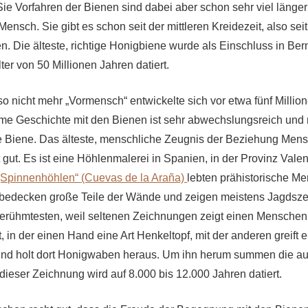
Sie Vorfahren der Bienen sind dabei aber schon sehr viel länger
r Mensch. Sie gibt es schon seit der mittleren Kreidezeit, also se
n. Die älteste, richtige Honigbiene wurde als Einschluss in Be
lter von 50 Millionen Jahren datiert.
o nicht mehr „Vormensch“ entwickelte sich vor etwa fünf Millio
e Geschichte mit den Bienen ist sehr abwechslungsreich und 
die Biene. Das älteste, menschliche Zeugnis der Beziehung Men
cht gut. Es ist eine Höhlenmalerei in Spanien, in der Provinz Vale
„Spinnenhöhlen“ (Cuevas de la Araña)
lebten prähistorische M
bedecken große Teile der Wände und zeigen meistens Jagdszen
erühmtesten, weil seltenen Zeichnungen zeigt einen Menschen,
t, in der einen Hand eine Art Henkeltopf, mit der anderen greift er
nd holt dort Honigwaben heraus. Um ihn herum summen die au
dieser Zeichnung wird auf 8.000 bis 12.000 Jahren datiert.