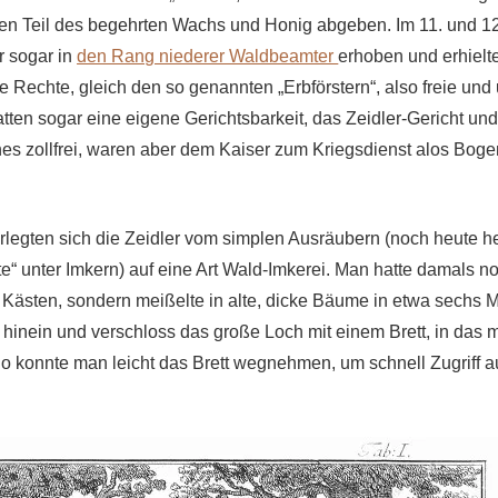
nen Teil des begehrten Wachs und Honig abgeben. Im 11. und 1
r sogar in
den Rang niederer Waldbeamter
erhoben und erhielt
Rechte, gleich den so genannten „Erbförstern“, also freie un
tten sogar eine eigene Gerichtsbarkeit, das Zeidler-Gericht und
es zollfrei, waren aber dem Kaiser zum Kriegsdienst alos Bog
legten sich die Zeidler vom simplen Ausräubern (noch heute he
e“ unter Imkern) auf eine Art Wald-Imkerei. Man hatte damals n
Kästen, sondern meißelte in alte, dicke Bäume in etwa sechs 
 hinein und verschloss das große Loch mit einem Brett, in das 
So konnte man leicht das Brett wegnehmen, um schnell Zugriff a