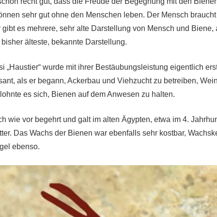
 schon recht gut, dass die Freude der Begegnung mit den Bienen
önnen sehr gut ohne den Menschen leben. Der Mensch braucht d
 gibt es mehrere, sehr alte Darstellung von Mensch und Biene, 
e bisher älteste, bekannte Darstellung.
i „Haustier“ wurde mit ihrer Bestäubungsleistung eigentlich erst 
ant, als er begann, Ackerbau und Viehzucht zu betreiben, We
lohnte es sich, Bienen auf dem Anwesen zu halten.
 wie vor begehrt und galt im alten Ägypten, etwa im 4. Jahrhund
tter. Das Wachs der Bienen war ebenfalls sehr kostbar, Wachs
gel ebenso.