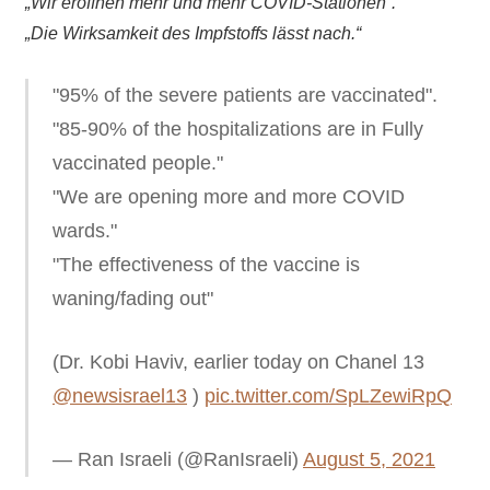
„Wir eröffnen mehr und mehr COVID-Stationen“.
„Die Wirksamkeit des Impfstoffs lässt nach.“
"95% of the severe patients are vaccinated".
"85-90% of the hospitalizations are in Fully
vaccinated people."
"We are opening more and more COVID
wards."
"The effectiveness of the vaccine is
waning/fading out"
(Dr. Kobi Haviv, earlier today on Chanel 13
@newsisrael13
)
pic.twitter.com/SpLZewiRpQ
— Ran Israeli (@RanIsraeli)
August 5, 2021