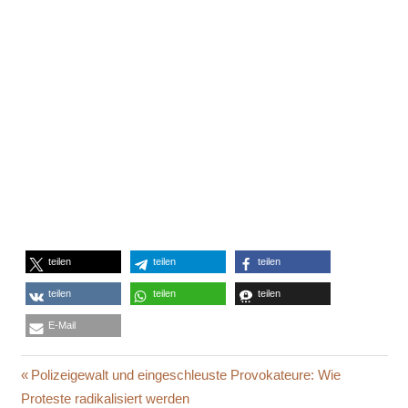
teilen
teilen
teilen
teilen
teilen
teilen
E-Mail
ADE
Beitragsnavigation
Vorheriger
Polizeigewalt und eingeschleuste Provokateure: Wie
BIONTECH
Beitrag:
Proteste radikalisiert werden