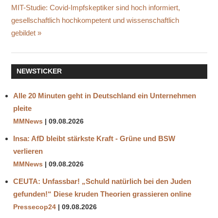
PFIZER
Nächster
MIT-Studie: Covid-Impfskeptiker sind hoch informiert,
DR.
Beitrag:
gesellschaftlich hochkompetent und wissenschaftlich
KOBI
gebildet
HAVIV
DURCHBRUCH
DURCHBRUCHSINFEKTION
NEWSTICKER
HERZOG
ISRAEL
Alle 20 Minuten geht in Deutschland ein Unternehmen
JERUSALEM
pleite
MASSACHUSETTS
MMNews
09.08.2026
RAN
Insa: AfD bleibt stärkste Kraft - Grüne und BSW
ISRAELI
verlieren
VERSCHWÖRUNGSTHEORIEN
MMNews
09.08.2026
YOTAM
SHENHAR
CEUTA: Unfassbar! „Schuld natürlich bei den Juden
gefunden!“ Diese kruden Theorien grassieren online
Pressecop24
09.08.2026