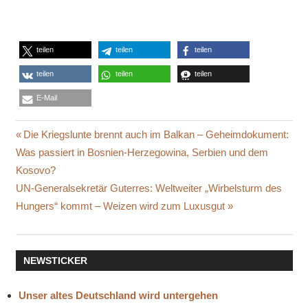
teilen
teilen
teilen
teilen
teilen
teilen
E-Mail
Beitragsnavigation
Vorheriger
Die Kriegslunte brennt auch im Balkan – Geheimdokument:
Beitrag:
Was passiert in Bosnien-Herzegowina, Serbien und dem
Kosovo?
Nächster
UN-Generalsekretär Guterres: Weltweiter „Wirbelsturm des
Beitrag:
Hungers“ kommt – Weizen wird zum Luxusgut
NEWSTICKER
Unser altes Deutschland wird untergehen