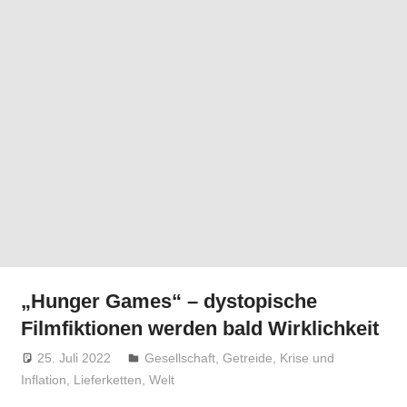
„Hunger Games“ – dystopische
Filmfiktionen werden bald Wirklichkeit
25. Juli 2022
Niki Vogt
Gesellschaft
,
Getreide
,
Krise und
Inflation
,
Lieferketten
,
Welt