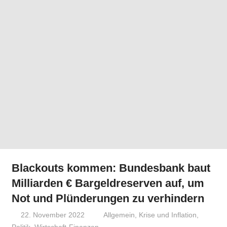
Blackouts kommen: Bundesbank baut
Milliarden € Bargeldreserven auf, um
Not und Plünderungen zu verhindern
22. November 2022
Niki Vogt
Allgemein
,
Krise und Inflation
,