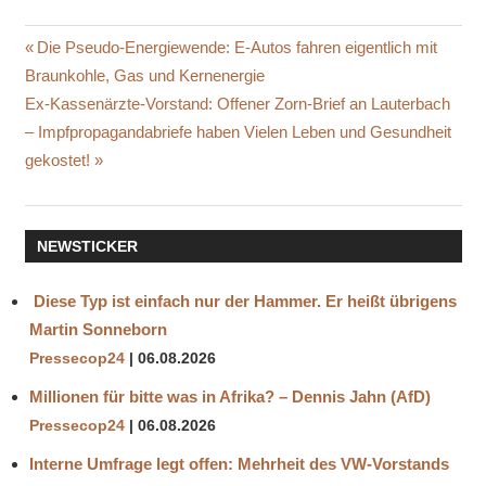
BARGELD
Beitragsnavigation
Vorheriger
Die Pseudo-Energiewende: E‑Autos fahren eigentlich mit
BLACKOUT
Beitrag:
Braunkohle, Gas und Kernenergie
GOLD
Nächster
Ex-Kassenärzte-Vorstand: Offener Zorn-Brief an Lauterbach
GOLD
Beitrag:
– Impfpropagandabriefe haben Vielen Leben und Gesundheit
SILBER
gekostet!
KRISE
NEWSTICKER
Diese Typ ist einfach nur der Hammer. Er heißt übrigens
Martin Sonneborn
Pressecop24
06.08.2026
Millionen für bitte was in Afrika? – Dennis Jahn (AfD)
Pressecop24
06.08.2026
Interne Umfrage legt offen: Mehrheit des VW-Vorstands