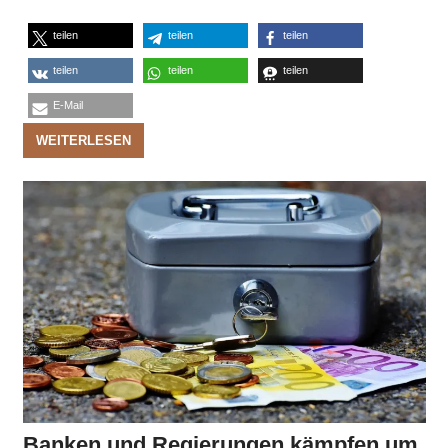
teilen
teilen
teilen
teilen
teilen
teilen
E-Mail
WEITERLESEN
Banken und Regierungen kämpfen um