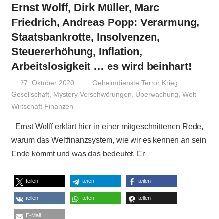
Ernst Wolff, Dirk Müller, Marc
Friedrich, Andreas Popp: Verarmung,
Staatsbankrotte, Insolvenzen,
Steuererhöhung, Inflation,
Arbeitslosigkeit … es wird beinhart!
27. Oktober 2020
Niki Vogt
Geheimdienste Terror Krieg
,
Gesellschaft
,
Mystery Verschwörungen
,
Überwachung
,
Welt
,
Wirtschaft-Finanzen
Ernst Wolff erklärt hier in einer mitgeschnittenen Rede,
warum das Weltfinanzsystem, wie wir es kennen an sein
Ende kommt und was das bedeutet. Er
teilen
teilen
teilen
teilen
teilen
teilen
E-Mail