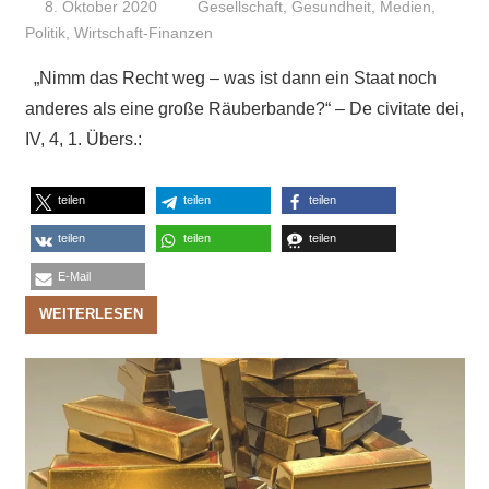
8. Oktober 2020
Niki Vogt
Gesellschaft
,
Gesundheit
,
Medien
,
Politik
,
Wirtschaft-Finanzen
„Nimm das Recht weg – was ist dann ein Staat noch
anderes als eine große Räuberbande?“ – De civitate dei,
IV, 4, 1. Übers.:
teilen
teilen
teilen
teilen
teilen
teilen
E-Mail
WEITERLESEN