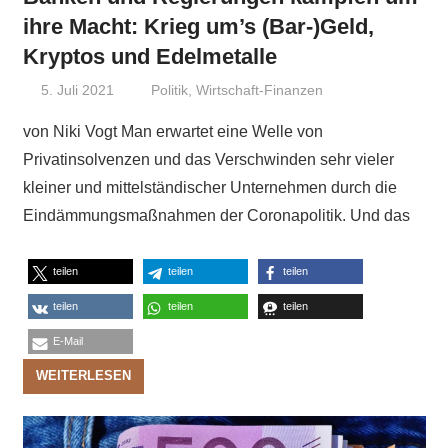
ihre Macht: Krieg um’s (Bar-)Geld,
Kryptos und Edelmetalle
5. Juli 2021
Niki Vogt
Politik
,
Wirtschaft-Finanzen
von Niki Vogt Man erwartet eine Welle von
Privatinsolvenzen und das Verschwinden sehr vieler
kleiner und mittelständischer Unternehmen durch die
Eindämmungsmaßnahmen der Coronapolitik. Und das
teilen
teilen
teilen
teilen
teilen
teilen
E-Mail
WEITERLESEN