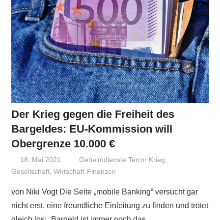
Der Krieg gegen die Freiheit des
Bargeldes: EU-Kommission will
Obergrenze 10.000 €
18. Mai 2021
Niki Vogt
Geheimdienste Terror Krieg
,
Gesellschaft
,
Wirtschaft-Finanzen
von Niki Vogt Die Seite „mobile Banking“ versucht gar
nicht erst, eine freundliche Einleitung zu finden und trötet
gleich los: „Bargeld ist immer noch das