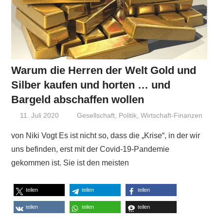
Warum die Herren der Welt Gold und
Silber kaufen und horten … und
Bargeld abschaffen wollen
11. Juli 2020
Niki Vogt
Gesellschaft
,
Politik
,
Wirtschaft-Finanzen
von Niki Vogt Es ist nicht so, dass die „Krise“, in der wir
uns befinden, erst mit der Covid-19-Pandemie
gekommen ist. Sie ist den meisten
teilen
teilen
teilen
teilen
teilen
teilen