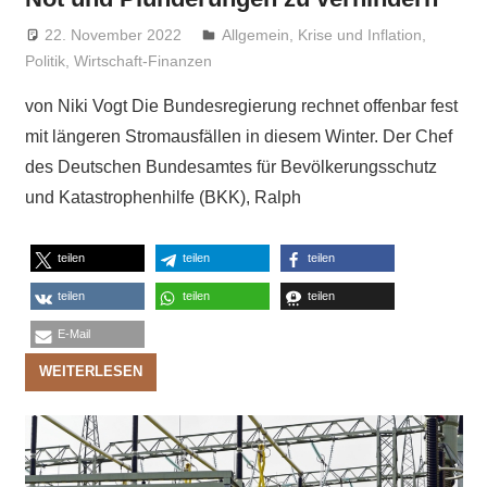
22. November 2022
Niki Vogt
Allgemein
,
Krise und Inflation
,
Politik
,
Wirtschaft-Finanzen
von Niki Vogt Die Bundesregierung rechnet offenbar fest
mit längeren Stromausfällen in diesem Winter. Der Chef
des Deutschen Bundesamtes für Bevölkerungsschutz
und Katastrophenhilfe (BKK), Ralph
teilen
teilen
teilen
teilen
teilen
teilen
E-Mail
WEITERLESEN