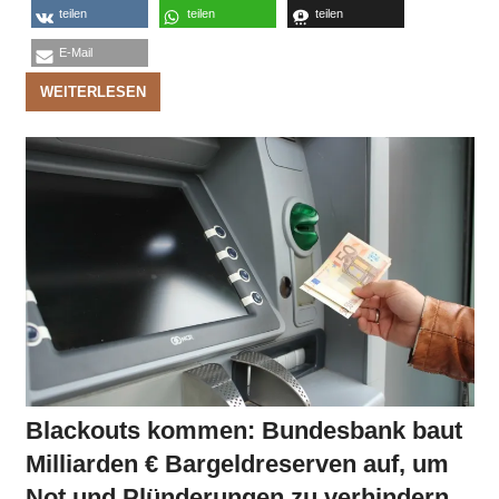
teilen
teilen
teilen
E-Mail
WEITERLESEN
Blackouts kommen: Bundesbank baut
Milliarden € Bargeldreserven auf, um
Not und Plünderungen zu verhindern