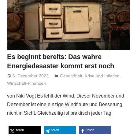
Es beginnt bereits: Das wahre
Energiedesaster kommt erst noch
6. Dezember 2022
Niki Vogt
Gesundheit
,
Krise und Inflation
,
Wirtschaft-Finanzen
von Niki Vogt Es fehlt der Wind. Dieser November und
Dezember ist eine einzige Windflaute und Besserung
nicht in Sicht. Gleichzeitig ist praktisch jeder Tag
teilen
teilen
teilen