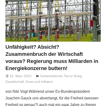
Unfähigkeit? Absicht?
Zusammenbruch der Wirtschaft
voraus? Regierung muss Milliarden in
Energiekonzerne buttern!
16. März 2022
Niki Vogt
Geheimdienste Terror Krieg
,
Gesellschaft
,
Krise und Inflation
von Niki Vogt Während unser Ex-Bundespräsident
Joachim Gauck uns abverlangt, für die Freiheit (wessen
Freiheit so genau?) auch mal ein paar Jahre zu frieren