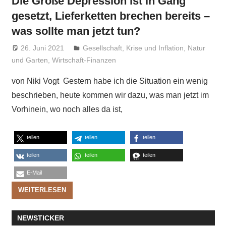
Die Große Depression ist in Gang
gesetzt, Lieferketten brechen bereits –
was sollte man jetzt tun?
26. Juni 2021
Niki Vogt
Gesellschaft
,
Krise und Inflation
,
Natur
und Garten
,
Wirtschaft-Finanzen
von Niki Vogt Gestern habe ich die Situation ein wenig
beschrieben, heute kommen wir dazu, was man jetzt im
Vorhinein, wo noch alles da ist,
teilen
teilen
teilen
teilen
teilen
teilen
E-Mail
WEITERLESEN
NEWSTICKER