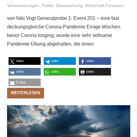
Verschwörungen
,
Politik
,
Überwachung
,
Wirtschaft-Finanzen
von Niki Vogt Generalprobe 1: Event 201 – eine fast
deckungsgleiche Corona-Pandemie Einige Wochen,
bevor Corona losging, wurde eine sehr seltsame
Pandemie-Übung abgehalten, die einen
teilen
teilen
teilen
teilen
teilen
teilen
E-Mail
WEITERLESEN