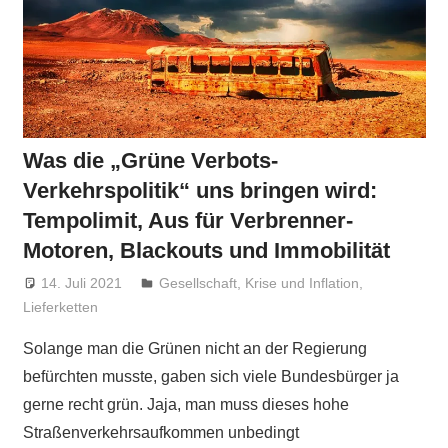
Was die „Grüne Verbots-
Verkehrspolitik“ uns bringen wird:
Tempolimit, Aus für Verbrenner-
Motoren, Blackouts und Immobilität
14. Juli 2021
Niki Vogt
Gesellschaft
,
Krise und Inflation
,
Lieferketten
Solange man die Grünen nicht an der Regierung
befürchten musste, gaben sich viele Bundesbürger ja
gerne recht grün. Jaja, man muss dieses hohe
Straßenverkehrsaufkommen unbedingt