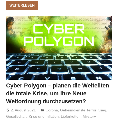
WEITERLESEN
Cyber Polygon – planen die Welteliten
die totale Krise, um ihre Neue
Weltordnung durchzusetzen?
2. August 2021
Niki Vogt
Corona
,
Geheimdienste Terror Krieg
,
Gesellschaft
,
Krise und Inflation
,
Lieferketten
,
Mystery