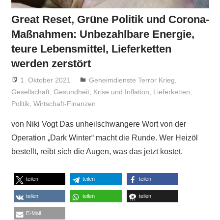
Great Reset, Grüne Politik und Corona-
Maßnahmen: Unbezahlbare Energie,
teure Lebensmittel, Lieferketten
werden zerstört
1. Oktober 2021
Niki Vogt
Geheimdienste Terror Krieg
,
Gesellschaft
,
Gesundheit
,
Krise und Inflation
,
Lieferketten
,
Politik
,
Wirtschaft-Finanzen
von Niki Vogt Das unheilschwangere Wort von der
Operation „Dark Winter“ macht die Runde. Wer Heizöl
bestellt, reibt sich die Augen, was das jetzt kostet.
teilen
teilen
teilen
teilen
teilen
teilen
E-Mail