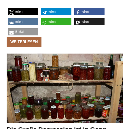
teilen
teilen
teilen
teilen
teilen
teilen
E-Mail
WEITERLESEN