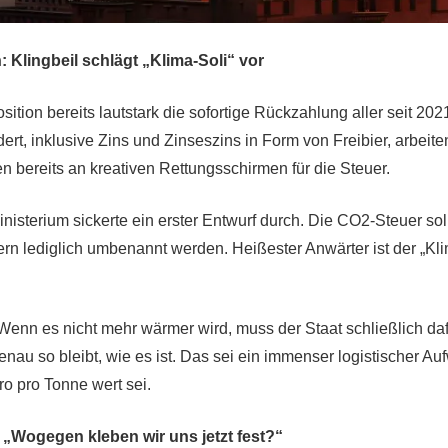
 Klingbeil schlägt „Klima-Soli“ vor
ition bereits lautstark die sofortige Rückzahlung aller seit 20
t, inklusive Zins und Zinseszins in Form von Freibier, arbeite
n bereits an kreativen Rettungsschirmen für die Steuer.
isterium sickerte ein erster Entwurf durch. Die CO2-Steuer so
rn lediglich umbenannt werden. Heißester Anwärter ist der „Klim
enn es nicht mehr wärmer wird, muss der Staat schließlich da
nau so bleibt, wie es ist. Das sei ein immenser logistischer Au
o pro Tonne wert sei.
: „Wogegen kleben wir uns jetzt fest?“