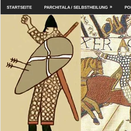
Zum
Schildverlag
STARTSEITE
PARCHITALA / SELBSTHEILUNG
PO
Inhalt
springen