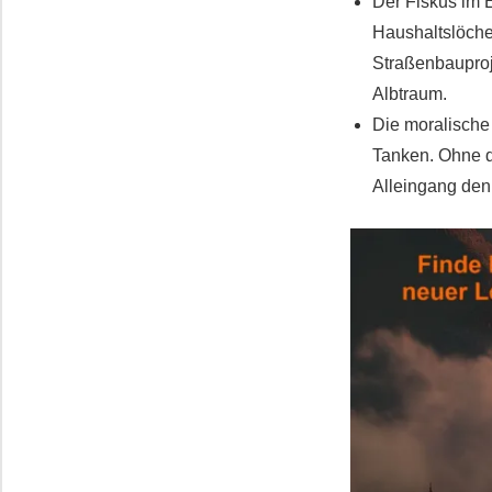
Der Fiskus im E
Haushaltslöche
Straßenbauproj
Albtraum.
Die moralische 
Tanken. Ohne de
Alleingang den