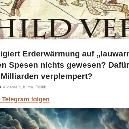
rigiert Erderwärmung auf „lauwar
ren Spesen nichts gewesen? Dafü
Milliarden verplempert?
Niki Vogt
Allgemein
,
Klima
,
Politik
f Telegram folgen