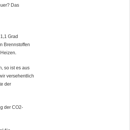
teuer? Das
 1,1 Grad
en Brennstoffen
 Heizen.
, so ist es aus
ir versehentlich
te der
ng der CO2-