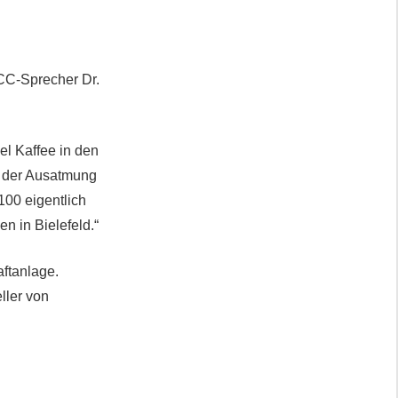
PCC-Sprecher Dr.
el Kaffee in den
t der Ausatmung
100 eigentlich
n in Bielefeld.“
aftanlage.
ller von