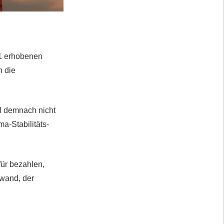
21 erhobenen
n die
ll demnach nicht
a-Stabilitäts-
für bezahlen,
fwand, der