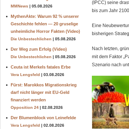
(IPCC) seine dras
MMNews
05.08.2026
bis zum Jahr 2100
MythenAkte: Warum 92 % unserer
Geschichte fehlen — 20 gruselige
Eine Neubewertung
unheimliche Horror Fakten (Video)
bisherigen Strateg
Die Unbestechlichen
05.08.2026
Nach letzten, grü
Der Weg zum Erfolg (Video)
mit dem Faktor „Pa
Die Unbestechlichen
05.08.2026
Szenario nach unt
Ceuta ist Merkels fatales Erbe
Vera Lengsfeld
03.08.2026
Fürst: Marokkos Migrationskrieg
darf nicht länger mit EU-Geld
finanziert werden
Opposition 24
02.08.2026
Der Blumenblock von Leinefelde
Vera Lengsfeld
02.08.2026