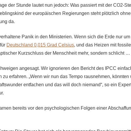
rage der Stunde lautet nun jedoch: Was passiert mit der CO2-S
Lieblingskind der europäischen Regierungen steht plötzlich ohne
ung da.
 verhaltene Panik in den Ministerien. Wenn sich die Erde nur um
 für
Deutschland 0,015 Grad Celsius
, und das Heizen mit fossil
naptischer Kurzschluss der Menschheit mehr, sondern schlicht …
chweigen angesagt. Wir ignorieren den Bericht des IPCC einfach
 zu erfahren. „Wenn wir nun das Tempo rausnehmen, könnten w
aftswunder entfachen und das will doch niemand“, so ein Exper
r.
rnen bereits vor den psychologischen Folgen einer Abschaffu