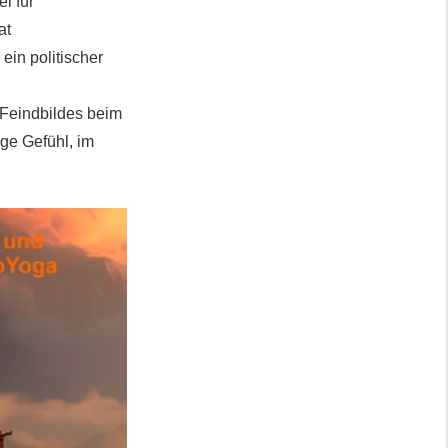
l für
at
in politischer
 Feindbildes beim
ige Gefühl, im