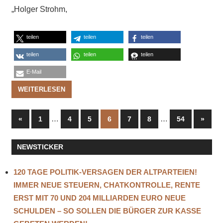
„Holger Strohm,
teilen
teilen
teilen
teilen
teilen
teilen
E-Mail
WEITERLESEN
Seitennummerierung
Vorherige
…
…
Nächs
«
1
4
5
6
7
8
54
»
Beiträge
Beiträ
der
NEWSTICKER
Beiträge
120 TAGE POLITIK-VERSAGEN DER ALTPARTEIEN!
IMMER NEUE STEUERN, CHATKONTROLLE, RENTE
ERST MIT 70 UND 204 MILLIARDEN EURO NEUE
SCHULDEN – SO SOLLEN DIE BÜRGER ZUR KASSE