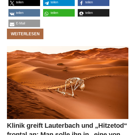
teilen
teilen
teilen
teilen
teilen
teilen
E-Mail
WEITERLESEN
Klinik greift Lauterbach und „Hitzetod“
frontal an: Man solle ihn in „eine von