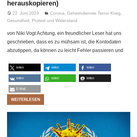
herauskopieren)
22. Juni 2023
Niki Vogt
Corona
,
Geheimdienste Terror Krieg
,
Gesundheit
,
Protest und Widerstand
von Niki Vogt Achtung, ein freundlicher Leser hat uns
geschrieben, dass es zu mühsam ist, die Kontodaten
abzutippen, da können zu leicht Fehler passieren und
teilen
teilen
teilen
teilen
teilen
teilen
E-Mail
WEITERLESEN