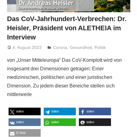
Das CoV-Jahrhundert-Verbrechen: Dr.
Heisler, Präsident von ALETHEIA im
Interview
4. August 2023
Niki Vogt
Corona
,
Gesundheit
,
Politik
von „Unser Mitteleuropa“ Das CoV-Komplott wird von
insgesamt drei Dimensionen getragen: Einer
medizinischen, politischen und einer juristischen
Dimension. Zu jedem dieser Bereiche stellen sich
mittlerweile
teilen
teilen
teilen
teilen
teilen
teilen
E-Mail