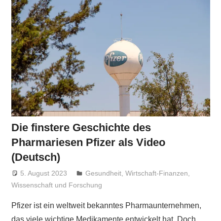
Die finstere Geschichte des
Pharmariesen Pfizer als Video
(Deutsch)
5. August 2023
Niki Vogt
Gesundheit
,
Wirtschaft-Finanzen
,
Wissenschaft und Forschung
Pfizer ist ein weltweit bekanntes Pharmaunternehmen,
das viele wichtige Medikamente entwickelt hat. Doch