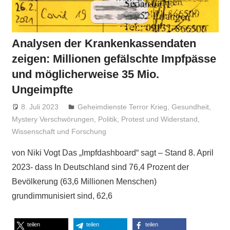
Analysen der Krankenkassendaten
zeigen: Millionen gefälschte Impfpässe
und möglicherweise 35 Mio.
Ungeimpfte
8. Juli 2023
Niki Vogt
Geheimdienste Terror Krieg
,
Gesundheit
,
Mystery Verschwörungen
,
Politik
,
Protest und Widerstand
,
Wissenschaft und Forschung
von Niki Vogt Das „Impfdashboard“ sagt – Stand 8. April
2023- dass In Deutschland sind 76,4 Prozent der
Bevölkerung (63,6 Millionen Menschen)
grundimmunisiert sind, 62,6
teilen
teilen
teilen