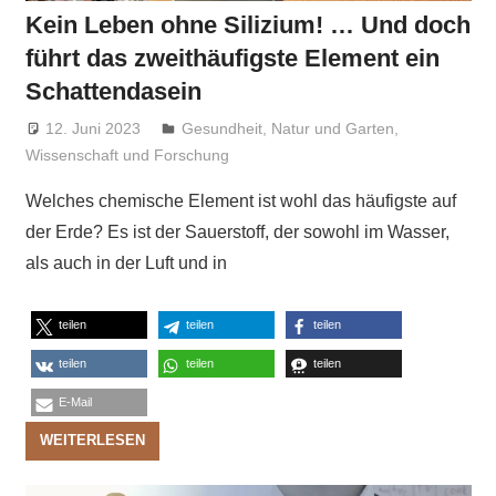
Kein Leben ohne Silizium! … Und doch
führt das zweithäufigste Element ein
Schattendasein
12. Juni 2023
Niki Vogt
Gesundheit
,
Natur und Garten
,
Wissenschaft und Forschung
Welches chemische Element ist wohl das häufigste auf
der Erde? Es ist der Sauerstoff, der sowohl im Wasser,
als auch in der Luft und in
teilen
teilen
teilen
teilen
teilen
teilen
E-Mail
WEITERLESEN