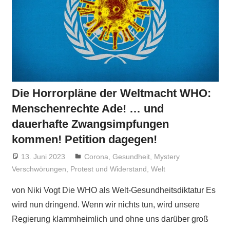
Die Horrorpläne der Weltmacht WHO:
Menschenrechte Ade! … und
dauerhafte Zwangsimpfungen
kommen! Petition dagegen!
13. Juni 2023
Niki Vogt
Corona
,
Gesundheit
,
Mystery
Verschwörungen
,
Protest und Widerstand
,
Welt
von Niki Vogt Die WHO als Welt-Gesundheitsdiktatur Es
wird nun dringend. Wenn wir nichts tun, wird unsere
Regierung klammheimlich und ohne uns darüber groß