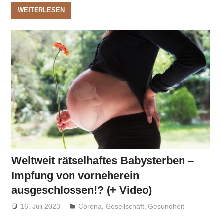
WEITERLESEN
Weltweit rätselhaftes Babysterben –
Impfung von vorneherein
ausgeschlossen!? (+ Video)
16. Juli 2023
Niki Vogt
Corona
,
Gesellschaft
,
Gesundheit