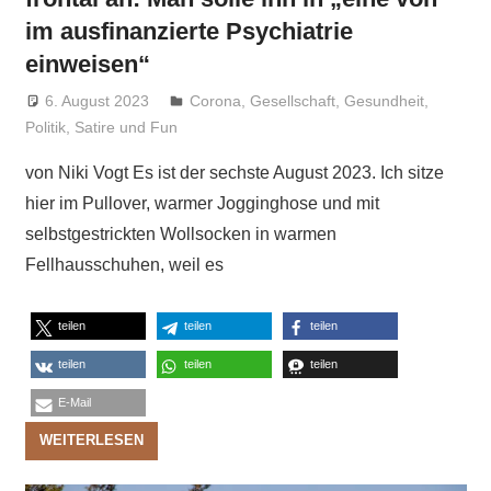
im ausfinanzierte Psychiatrie
einweisen“
6. August 2023
Niki Vogt
Corona
,
Gesellschaft
,
Gesundheit
,
Politik
,
Satire und Fun
von Niki Vogt Es ist der sechste August 2023. Ich sitze
hier im Pullover, warmer Jogginghose und mit
selbstgestrickten Wollsocken in warmen
Fellhausschuhen, weil es
teilen
teilen
teilen
teilen
teilen
teilen
E-Mail
WEITERLESEN