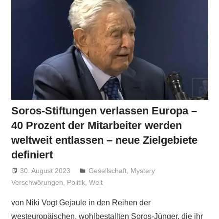
Soros-Stiftungen verlassen Europa –
40 Prozent der Mitarbeiter werden
weltweit entlassen – neue Zielgebiete
definiert
30. August 2023
Niki Vogt
Gesellschaft
,
Mystery
Verschwörungen
,
Politik
,
Welt
von Niki Vogt Gejaule in den Reihen der
westeuropäischen, wohlbestallten Soros-Jünger, die ihr