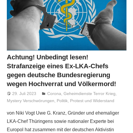
Achtung! Unbedingt lesen!
Strafanzeige eines Ex-LKA-Chefs
gegen deutsche Bundesregierung
wegen Hochverrat und Völkermord!
29. Juli 2023
Niki Vogt
Corona
,
Geheimdienste Terror Krieg
,
Mystery Verschwörungen
,
Politik
,
Protest und Widerstand
von Niki Vogt Uwe G. Kranz, Gründer und ehemaliger
LKA-Chef Thüringens sowie nationaler Experte bei
Europol hat zusammen mit der deutschen Aktivistin