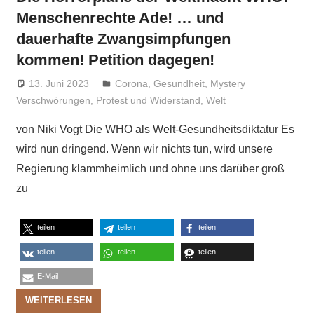
Menschenrechte Ade! … und
dauerhafte Zwangsimpfungen
kommen! Petition dagegen!
13. Juni 2023
Niki Vogt
Corona
,
Gesundheit
,
Mystery
Verschwörungen
,
Protest und Widerstand
,
Welt
von Niki Vogt Die WHO als Welt-Gesundheitsdiktatur Es
wird nun dringend. Wenn wir nichts tun, wird unsere
Regierung klammheimlich und ohne uns darüber groß
zu
teilen
teilen
teilen
teilen
teilen
teilen
E-Mail
WEITERLESEN