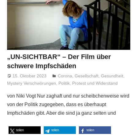
„UN-SICHTBAR“ – Der Film über
schwere Impfschäden
15. Oktober 2023
Niki Vogt
Corona
,
Gesellschaft
,
Gesundheit
,
Mystery Verschwörungen
,
Politik
,
Protest und Widerstand
von Niki Vogt Nur zaghaft und nur scheibchenweise wird
von der Politik zugegeben, dass es überhaupt
Impfschäden gibt. Aber die sind ja ganz selten und
teilen
teilen
teilen