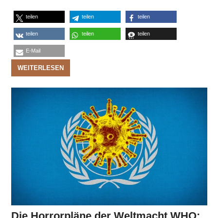
teilen
teilen
teilen
teilen
teilen
teilen
E-Mail
WEITERLESEN
Die Horrorpläne der Weltmacht WHO: