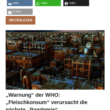
teilen
teilen
teilen
E-Mail
WEITERLESEN
„Warnung“ der WHO:
„Fleischkonsum“ verursacht die
nächste „Pandemie“