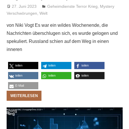
27. Juni 2023
Niki Vogt
Geheimdienste Terror Krieg
,
Mystery
Verschwörungen
,
Welt
von Niki Vogt Es war ein wildes Wochenende, die
Nachrichten überschlugen sich, es wurde gelogen und
spekuliert. Russland schien auf dem Weg in einen
inneren
teilen
teilen
teilen
teilen
teilen
teilen
E-Mail
WEITERLESEN