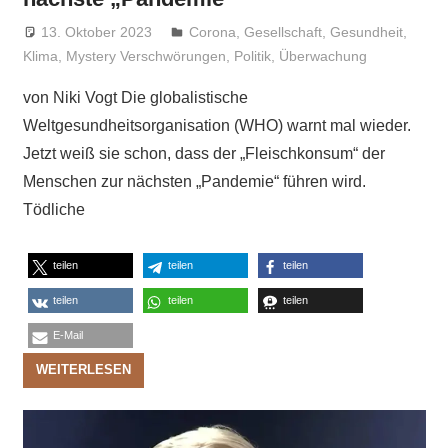
13. Oktober 2023
Niki Vogt
Corona
,
Gesellschaft
,
Gesundheit
,
Klima
,
Mystery Verschwörungen
,
Politik
,
Überwachung
von Niki Vogt Die globalistische
Weltgesundheitsorganisation (WHO) warnt mal wieder.
Jetzt weiß sie schon, dass der „Fleischkonsum“ der
Menschen zur nächsten „Pandemie“ führen wird.
Tödliche
teilen
teilen
teilen
teilen
teilen
teilen
E-Mail
WEITERLESEN