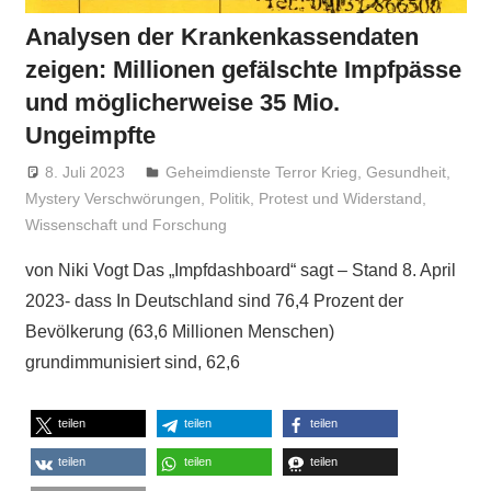
Analysen der Krankenkassendaten
zeigen: Millionen gefälschte Impfpässe
und möglicherweise 35 Mio.
Ungeimpfte
8. Juli 2023
Niki Vogt
Geheimdienste Terror Krieg
,
Gesundheit
,
Mystery Verschwörungen
,
Politik
,
Protest und Widerstand
,
Wissenschaft und Forschung
von Niki Vogt Das „Impfdashboard“ sagt – Stand 8. April
2023- dass In Deutschland sind 76,4 Prozent der
Bevölkerung (63,6 Millionen Menschen)
grundimmunisiert sind, 62,6
teilen
teilen
teilen
teilen
teilen
teilen