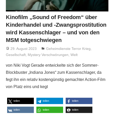
Kinofilm „Sound of Freedom“ über
Kinderhandel und -Zwangsprostitution
wird Kassenschlager – und von den
MSM totgeschwiegen
29. August 2023
Niki Vogt
Geheimdienste Terror Krieg
,
Gesellschaft
,
Mystery Verschwörungen
,
Welt
von Niki Vogt Gerade entwickelte sich der Sommer-
Blockbuster „Indiana Jones“ zum Kassenschlager, da
fegt ihn ein relativ kostengünstig gemachter Action-Film
von Platz eins und kegt
teilen
teilen
teilen
teilen
teilen
teilen