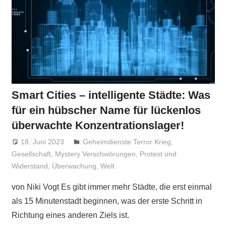
Smart Cities – intelligente Städte: Was
für ein hübscher Name für lückenlos
überwachte Konzentrationslager!
18. Juni 2023
Niki Vogt
Geheimdienste Terror Krieg
,
Gesellschaft
,
Mystery Verschwörungen
,
Protest und
Widerstand
,
Überwachung
,
Welt
von Niki Vogt Es gibt immer mehr Städte, die erst einmal
als 15 Minutenstadt beginnen, was der erste Schritt in
Richtung eines anderen Ziels ist.