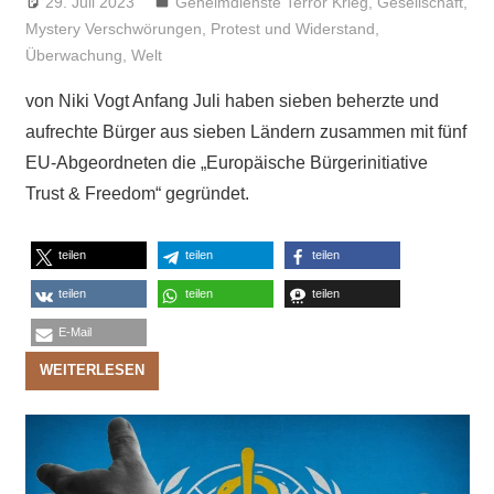
29. Juli 2023
Niki Vogt
Geheimdienste Terror Krieg
,
Gesellschaft
,
Mystery Verschwörungen
,
Protest und Widerstand
,
Überwachung
,
Welt
von Niki Vogt Anfang Juli haben sieben beherzte und
aufrechte Bürger aus sieben Ländern zusammen mit fünf
EU-Abgeordneten die „Europäische Bürgerinitiative
Trust & Freedom“ gegründet.
teilen
teilen
teilen
teilen
teilen
teilen
E-Mail
WEITERLESEN