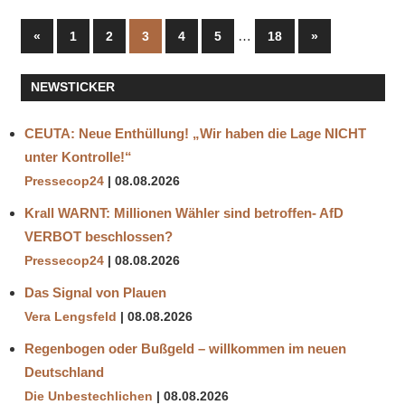
Seitennummerierung
Vorherige
…
Nächste
«
1
2
3
4
5
18
»
Beiträge
Beiträge
der
NEWSTICKER
Beiträge
CEUTA: Neue Enthüllung! „Wir haben die Lage NICHT
unter Kontrolle!“
Pressecop24
08.08.2026
Krall WARNT: Millionen Wähler sind betroffen- AfD
VERBOT beschlossen?
Pressecop24
08.08.2026
Das Signal von Plauen
Vera Lengsfeld
08.08.2026
Regenbogen oder Bußgeld – willkommen im neuen
Deutschland
Die Unbestechlichen
08.08.2026