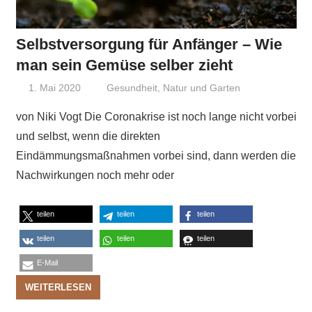
Selbstversorgung für Anfänger – Wie
man sein Gemüse selber zieht
1. Mai 2020
Niki Vogt
Gesundheit
,
Natur und Garten
von Niki Vogt Die Coronakrise ist noch lange nicht vorbei
und selbst, wenn die direkten
Eindämmungsmaßnahmen vorbei sind, dann werden die
Nachwirkungen noch mehr oder
teilen
teilen
teilen
teilen
teilen
teilen
E-Mail
WEITERLESEN