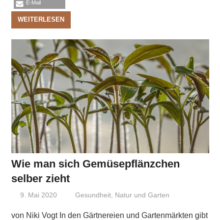
E-Mail
WEITERLESEN
Wie man sich Gemüsepflänzchen
selber zieht
9. Mai 2020
Niki Vogt
Gesundheit
,
Natur und Garten
von Niki Vogt In den Gärtnereien und Gartenmärkten gibt