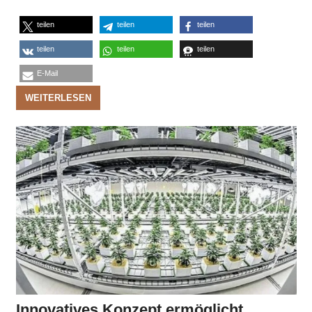
teilen
teilen
teilen
teilen
teilen
teilen
E-Mail
WEITERLESEN
Innovatives Konzept ermöglicht