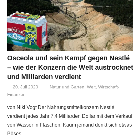
Osceola und sein Kampf gegen Nestlé
– wie der Konzern die Welt austrocknet
und Milliarden verdient
20. Juli 2020
Niki Vogt
Natur und Garten
,
Welt
,
Wirtschaft-
Finanzen
von Niki Vogt Der Nahrungsmittelkonzern Nestlé
verdient jedes Jahr 7,4 Milliarden Dollar mit dem Verkauf
von Wasser in Flaschen. Kaum jemand denkt sich etwas
Böses