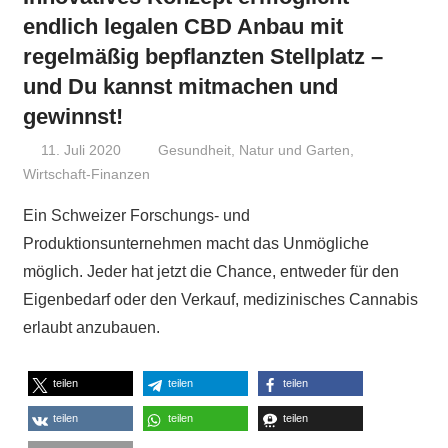
endlich legalen CBD Anbau mit
regelmäßig bepflanzten Stellplatz –
und Du kannst mitmachen und
gewinnst!
11. Juli 2020
Niki Vogt
Gesundheit
,
Natur und Garten
,
Wirtschaft-Finanzen
Ein Schweizer Forschungs- und
Produktionsunternehmen macht das Unmögliche
möglich. Jeder hat jetzt die Chance, entweder für den
Eigenbedarf oder den Verkauf, medizinisches Cannabis
erlaubt anzubauen.
teilen
teilen
teilen
teilen
teilen
teilen