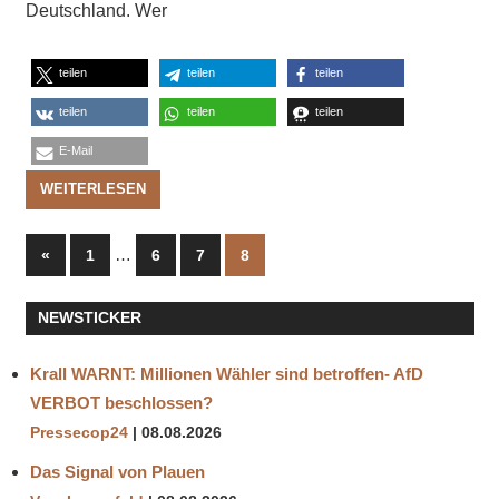
Deutschland. Wer
teilen
teilen
teilen
teilen
teilen
teilen
E-Mail
WEITERLESEN
Seitennummerierung
Vorherige
…
«
1
6
7
8
Beiträge
der
NEWSTICKER
Beiträge
Krall WARNT: Millionen Wähler sind betroffen- AfD
VERBOT beschlossen?
Pressecop24
08.08.2026
Das Signal von Plauen