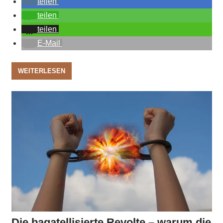
teilen
teilen
teilen
E-Mail
WEITERLESEN
Die bagatellisierte Revolte – warum die