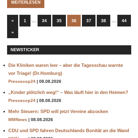
WEITERLESEN
Seitennummerierung
Vorherige
…
…
«
1
34
35
36
37
38
44
Beiträge
der
Nächste
»
Beiträge
Beiträge
NEWSTICKER
Die Kliniken waren leer – aber die Tagesschau warnte
vor Triage! (Dr.Homburg)
Pressecop24
08.08.2026
„Kinder plötzlich weg!“ – Was läuft hier in den Heimen?
Pressecop24
08.08.2026
Mehr Steuern: SPD will jetzt Vereine abzocken
MMNews
08.08.2026
CDU und SPD fahren Deutschlands Bonität an die Wand