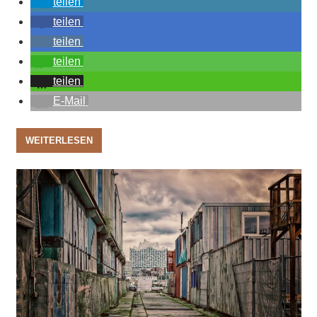
teilen
teilen
teilen
teilen
teilen
E-Mail
WEITERLESEN