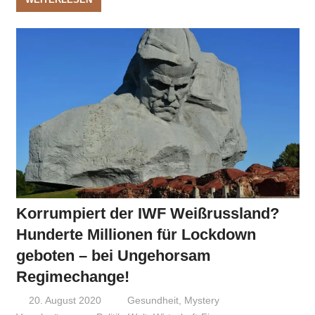
Korrumpiert der IWF Weißrussland?
Hunderte Millionen für Lockdown
geboten – bei Ungehorsam
Regimechange!
20. August 2020
Niki Vogt
Gesundheit
,
Mystery