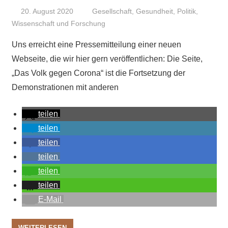
20. August 2020
Niki Vogt
Gesellschaft
,
Gesundheit
,
Politik
,
Wissenschaft und Forschung
Uns erreicht eine Pressemitteilung einer neuen
Webseite, die wir hier gern veröffentlichen: Die Seite,
„Das Volk gegen Corona“ ist die Fortsetzung der
Demonstrationen mit anderen
teilen
teilen
teilen
teilen
teilen
teilen
E-Mail
WEITERLESEN