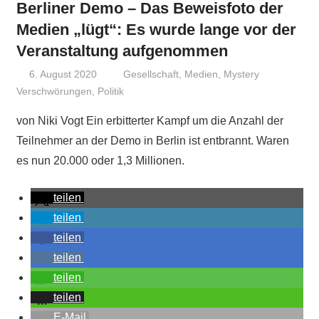
Berliner Demo – Das Beweisfoto der
Medien „lügt“: Es wurde lange vor der
Veranstaltung aufgenommen
6. August 2020
Niki Vogt
Gesellschaft
,
Medien
,
Mystery
Verschwörungen
,
Politik
von Niki Vogt Ein erbitterter Kampf um die Anzahl der
Teilnehmer an der Demo in Berlin ist entbrannt. Waren
es nun 20.000 oder 1,3 Millionen.
teilen
teilen
teilen
teilen
teilen
teilen
E-Mail