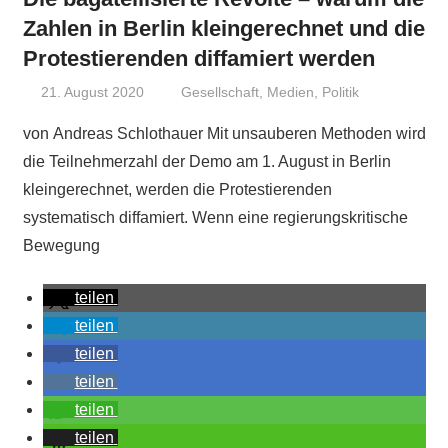
Zahlen in Berlin kleingerechnet und die
Protestierenden diffamiert werden
21. August 2020
Niki Vogt
Gesellschaft
,
Medien
,
Politik
von Andreas Schlothauer Mit unsauberen Methoden wird
die Teilnehmerzahl der Demo am 1. August in Berlin
kleingerechnet, werden die Protestierenden
systematisch diffamiert. Wenn eine regierungskritische
Bewegung
teilen
teilen
teilen
teilen
teilen
teilen