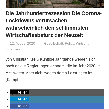
Die Jahrhundertrezession Die Corona-
Lockdowns verursachen
wahrscheinlich den schlimmsten
Wirtschaftsabsturz der Neuzeit
12. August 2020
Niki Vogt
Gesellschaft
,
Politik
,
Wirtschaft-
Finanzen
von Christian Kreiß Künftige Jahrgänge werden sich
noch an die Regierungen erinnern, die im Jahr 2020 im
Amt waren. Aber nicht wegen deren Leistungen im
„Kampf
teilen
teilen
teilen