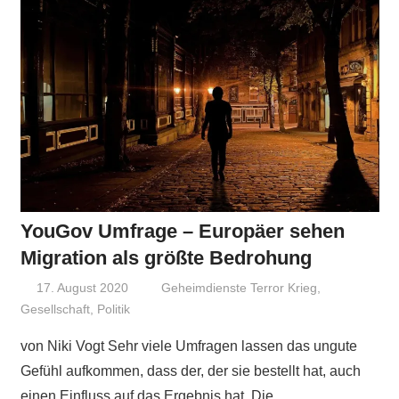
YouGov Umfrage – Europäer sehen
Migration als größte Bedrohung
17. August 2020
Niki Vogt
Geheimdienste Terror Krieg
,
Gesellschaft
,
Politik
von Niki Vogt Sehr viele Umfragen lassen das ungute
Gefühl aufkommen, dass der, der sie bestellt hat, auch
einen Einfluss auf das Ergebnis hat. Die