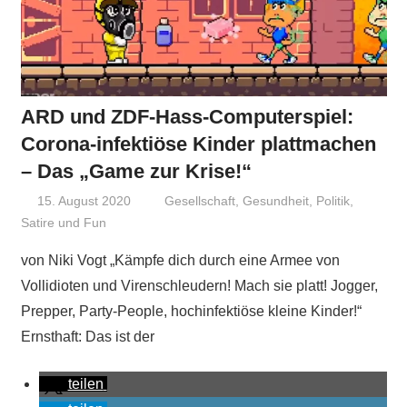
ARD und ZDF-Hass-Computerspiel:
Corona-infektiöse Kinder plattmachen
– Das „Game zur Krise!“
15. August 2020
Niki Vogt
Gesellschaft
,
Gesundheit
,
Politik
,
Satire und Fun
von Niki Vogt „Kämpfe dich durch eine Armee von
Vollidioten und Virenschleudern! Mach sie platt! Jogger,
Prepper, Party-People, hochinfektiöse kleine Kinder!“
Ernsthaft: Das ist der
teilen