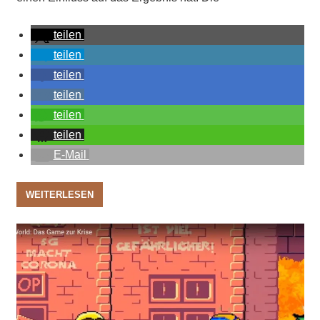
teilen
teilen
teilen
teilen
teilen
teilen
E-Mail
WEITERLESEN