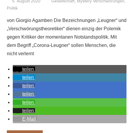
5. August 2020
Niki Vogt
Gesellschaft
,
Mystery Verschwörungen
,
Politik
von Giorgio Agamben Die Bezeichnungen „Leugner“ und
„Verschwörungstheoretiker“ dienen einzig der Polemik
gegen Kritiker der momentanen Notstandspolitik. Mit
dem Begriff „Corona-Leugner“ sollen Menschen, die
nicht verlernt
teilen
teilen
teilen
teilen
teilen
teilen
E-Mail