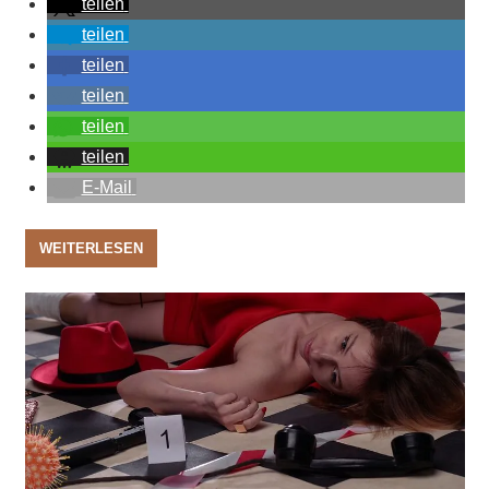
teilen
teilen
teilen
teilen
teilen
teilen
E-Mail
WEITERLESEN