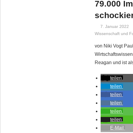
79.000 Im
schockie
7. Januar 2022
Wissenschaft und F
von Niki Vogt Pau
Wirtschaftswissens
Reagan und ist al
teilen
teilen
teilen
teilen
teilen
teilen
E-Mail