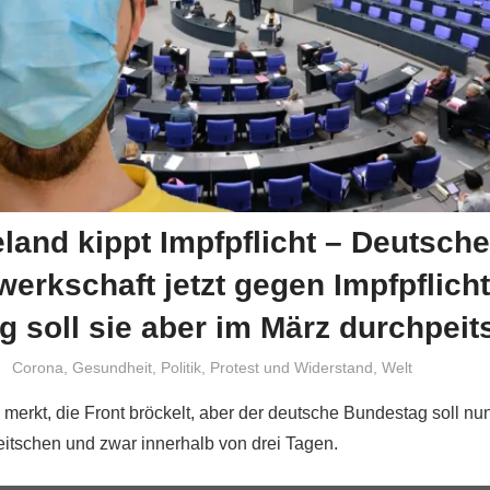
land kippt Impfpflicht – Deutsch
werkschaft jetzt gegen Impfpflicht
 soll sie aber im März durchpei
Niki Vogt
Corona
,
Gesundheit
,
Politik
,
Protest und Widerstand
,
Welt
 merkt, die Front bröckelt, aber der deutsche Bundestag soll nu
peitschen und zwar innerhalb von drei Tagen.