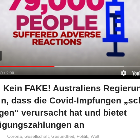
 Kein FAKE! Australiens Regieru
in, dass die Covid-Impfungen „s
gen“ verursacht hat und bietet
igungszahlungen an
Niki Vogt
Corona
,
Gesellschaft
,
Gesundheit
,
Politik
,
Welt