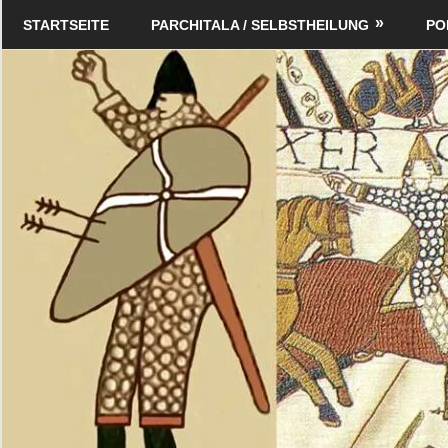
Zum
Schildverlag
STARTSEITE
PARCHITALA / SELBSTHEILUNG
PO
Inhalt
springen