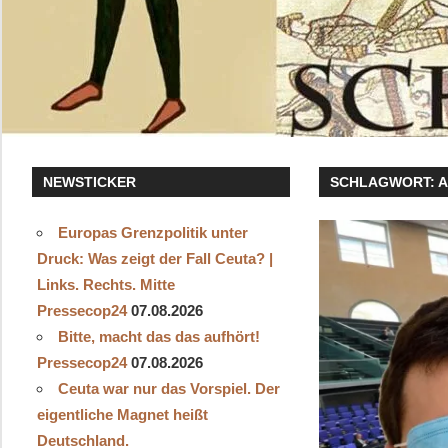
NEWSTICKER
SCHLAGWORT:
A
Europas Grenzpolitik unter
Druck: Was zeigt der Fall Ceuta? |
Links. Rechts. Mitte
Pressecop24
07.08.2026
Bitte, macht das das aufhört!
Pressecop24
07.08.2026
Ceuta war nur das Vorspiel. Der
eigentliche Magnet heißt
Deutschland.