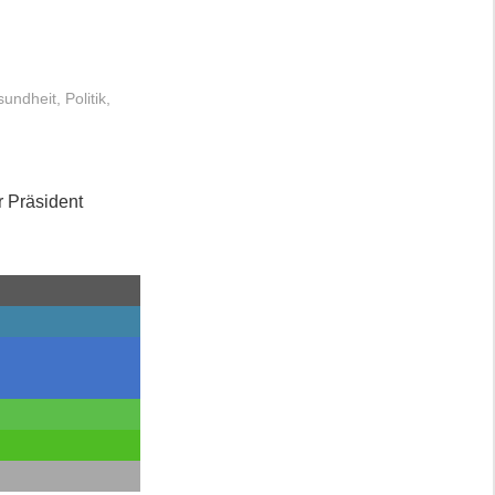
undheit
,
Politik
,
r Präsident