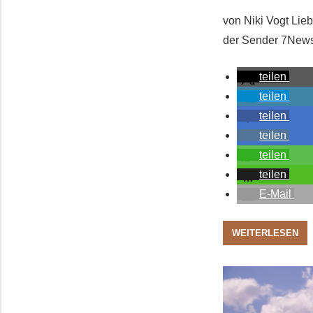
von Niki Vogt Lie
der Sender 7News
teilen
teilen
teilen
teilen
teilen
teilen
E-Mail
WEITERLESEN