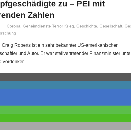
pfgeschädigte zu – PEI mit
renden Zahlen
Niki Vogt
Corona
,
Geheimdienste Terror Krieg
,
Geschichte
,
Gesellschaft
,
Ges
orschung
l Craig Roberts ist ein sehr bekannter US-amerikanischer
chaftler und Autor. Er war stellvertretender Finanzminister unte
s Vordenker