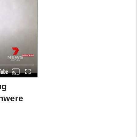
ng
chwere