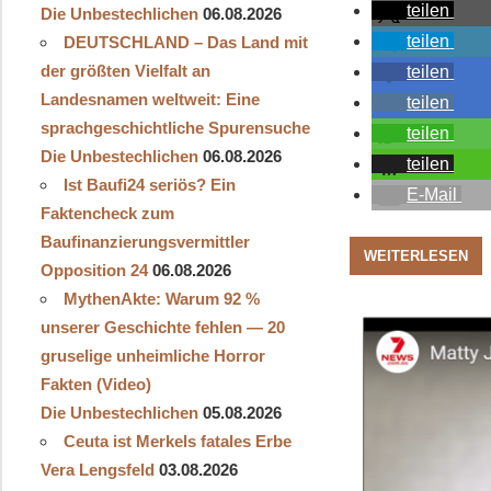
teilen
Die Unbestechlichen
06.08.2026
teilen
DEUTSCHLAND – Das Land mit
der größten Vielfalt an
teilen
Landesnamen weltweit: Eine
teilen
sprachgeschichtliche Spurensuche
teilen
Die Unbestechlichen
06.08.2026
teilen
Ist Baufi24 seriös? Ein
E-Mail
Faktencheck zum
Baufinanzierungsvermittler
WEITERLESEN
Opposition 24
06.08.2026
MythenAkte: Warum 92 %
unserer Geschichte fehlen — 20
gruselige unheimliche Horror
Fakten (Video)
Die Unbestechlichen
05.08.2026
Ceuta ist Merkels fatales Erbe
Vera Lengsfeld
03.08.2026