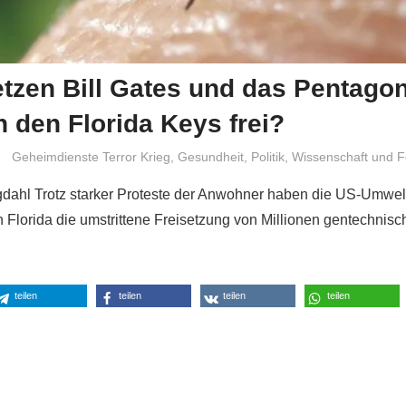
tzen Bill Gates und das Pentago
 den Florida Keys frei?
Niki Vogt
Geheimdienste Terror Krieg
,
Gesundheit
,
Politik
,
Wissenschaft und 
gdahl Trotz starker Proteste der Anwohner haben die US-Umwe
 Florida die umstrittene Freisetzung von Millionen gentechnisc
teilen
teilen
teilen
teilen