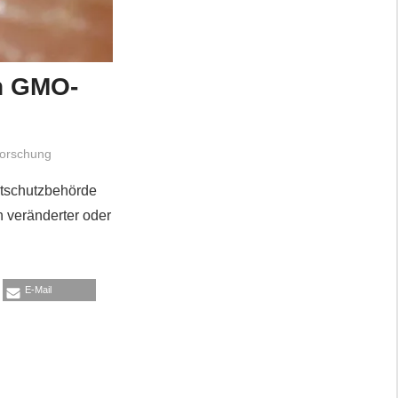
n GMO-
Forschung
ltschutzbehörde
h veränderter oder
E-Mail