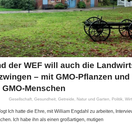
d der WEF will auch die Landwirt
zwingen – mit GMO-Pflanzen un
ür GMO-Menschen
Niki Vogt
Gesellschaft
,
Gesundheit
,
Getreide
,
Natur und Garten
,
Politik
,
Wir
ogt Ich hatte die Ehre, mit William Engdahl zu arbeiten, Intervi
en. Ich habe ihn als einen großartigen, mutigen