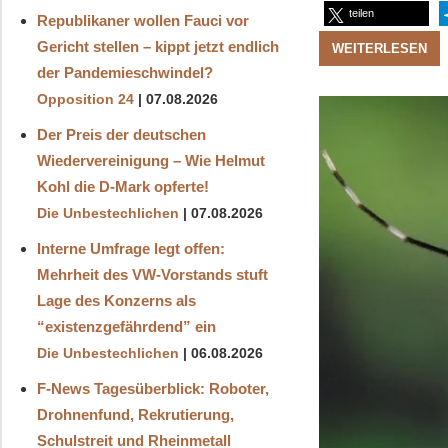
teilen
Republikaner wollen Fauci vor
Gericht stellen – kippt jetzt endlich
WEITERLESEN
der Pandemieschwindel?
Opposition 24
07.08.2026
Der Preis der deutschen
Wiedervereinigung – Wie Helmut
Kohl die D‑Mark opferte!
Die Unbestechlichen
07.08.2026
Interne Umfrage legt offen:
Mehrheit des VW-Vorstands stuft
Lage des Konzerns als
“existenzgefährdend” ein
Die Unbestechlichen
06.08.2026
F-News Tagesüberblick: Roboter,
Drohnenfund, Rekrutierung,
Schulstreit und Rheinmetall