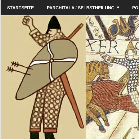
Zum
Schildverlag
STARTSEITE
PARCHITALA / SELBSTHEILUNG
PO
Inhalt
springen