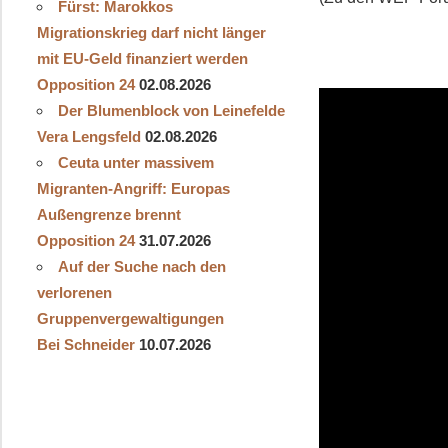
Fürst: Marokkos
Migrationskrieg darf nicht länger
mit EU-Geld finanziert werden
Opposition 24
02.08.2026
Der Blumenblock von Leinefelde
Vera Lengsfeld
02.08.2026
Ceuta unter massivem
Migranten-Angriff: Europas
Außengrenze brennt
Opposition 24
31.07.2026
Auf der Suche nach den
verlorenen
Gruppenvergewaltigungen
Bei Schneider
10.07.2026