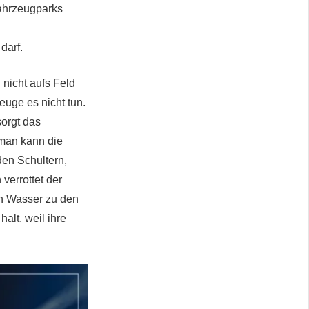
Fahrzeugparks
darf.
 nicht aufs Feld
uge es nicht tun.
sorgt das
 man kann die
den Schultern,
verrottet der
in Wasser zu den
alt, weil ihre