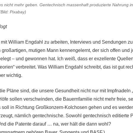
es nicht mehr geben. Gentechnisch massenhaft produzierte Nahrung i
(Bild: Pixabay)
Vogt
e, mit William Engdahl zu arbeiten, Interviews und Sendungen z
 großartigen, mutigen Mann kennengelernt, der sich offen und ju
legt – und gewonnen hat. Ich weiß, dass er exzellente Quellen
rien“ verbreitet. Was William Engdahl schreibt, das ist gut rec
ber wichtig.
die Pläne sind, die unsere Gesundheit nicht nur mit Impfnadeln 
Höfe sollen verschwinden, die Bauernfamilie nicht mehr freie, s
s soll in Richtung Großkonzern-Kolchosen gehen und es werden „
rzeugt, nämlich gentechnische. Sowohl gentechnisch editierte 
Und die Patente darauf … na, wer hält die dann wohl?
mspartnern gehören Bayer, Syngenta und BASF.)