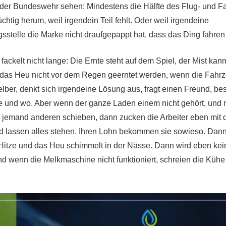
 der Bundeswehr sehen: Mindestens die Hälfte des Flug- und 
üchtig herum, weil irgendein Teil fehlt. Oder weil irgendeine
sstelle die Marke nicht draufgepappt hat, dass das Ding fahren 
fackelt nicht lange: Die Ernte steht auf dem Spiel, der Mist kann
das Heu nicht vor dem Regen geerntet werden, wenn die Fahrze
selber, denkt sich irgendeine Lösung aus, fragt einen Freund, be
wie und wo. Aber wenn der ganze Laden einem nicht gehört, und
 jemand anderen schieben, dann zucken die Arbeiter eben mit 
d lassen alles stehen. Ihren Lohn bekommen sie sowieso. Dann 
 Hitze und das Heu schimmelt in der Nässe. Dann wird eben ke
d wenn die Melkmaschine nicht funktioniert, schreien die Kühe h