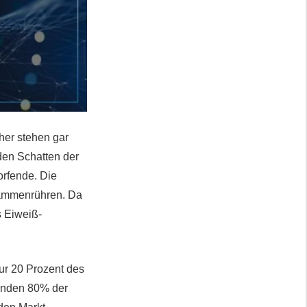
her stehen gar
den Schatten der
rfende. Die
sammenrühren. Da
s Eiweiß-
nur 20 Prozent des
enden 80% der