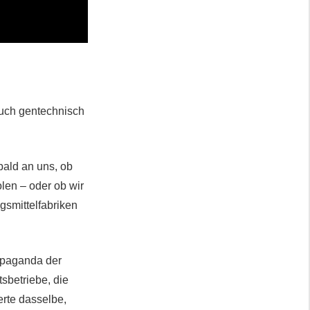
auch gentechnisch
 bald an uns, ob
len – oder ob wir
smittelfabriken
ropaganda der
tsbetriebe, die
erte dasselbe,