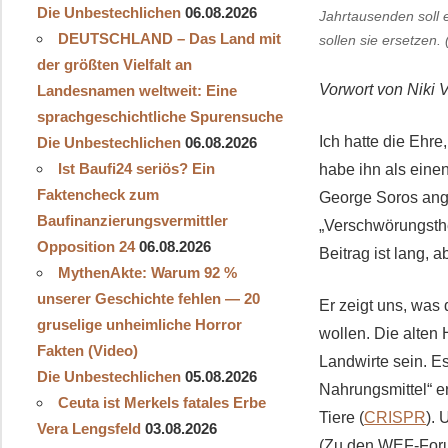
Die Unbestechlichen
06.08.2026
Jahrtausenden soll 
DEUTSCHLAND – Das Land mit
sollen sie ersetzen. 
der größten Vielfalt an
Vorwort von Niki 
Landesnamen weltweit: Eine
sprachgeschichtliche Spurensuche
Ich hatte die Ehr
Die Unbestechlichen
06.08.2026
Ist Baufi24 seriös? Ein
habe ihn als einen
Faktencheck zum
George Soros ange
Baufinanzierungsvermittler
„Verschwörungstheo
Opposition 24
06.08.2026
Beitrag ist lang, a
MythenAkte: Warum 92 %
unserer Geschichte fehlen — 20
Er zeigt uns, was 
gruselige unheimliche Horror
wollen. Die alten 
Fakten (Video)
Landwirte sein. E
Die Unbestechlichen
05.08.2026
Nahrungsmittel“ e
Ceuta ist Merkels fatales Erbe
Tiere (
CRISPR
). 
Vera Lengsfeld
03.08.2026
(Zu den WEF-Foru