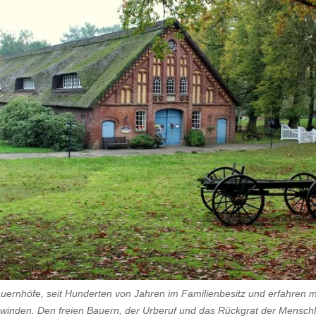
Bauernhöfe, seit Hunderten von Jahren im Familienbesitz und erfahren 
hwinden. Den freien Bauern, der Urberuf und das Rückgrat der Menschh