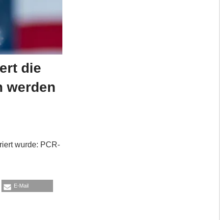
rt die
n werden
riert wurde: PCR-
E-Mail