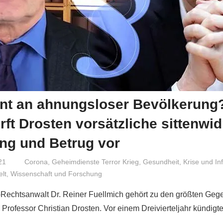
nt an ahnungsloser Bevölkerung?
rft Drosten vorsätzliche sittenwid
ng und Betrug vor
21
Niki Vogt
Corona
,
Geheimdienste Terror Krieg
,
Gesundheit
,
Krise und Inf
lt
,
Wissenschaft und Forschung
-Rechtsanwalt Dr. Reiner Fuellmich gehört zu den größten Geg
 Professor Christian Drosten. Vor einem Dreivierteljahr kündigt