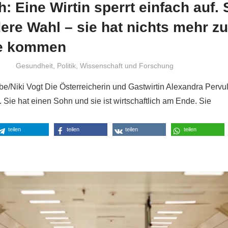
h: Eine Wirtin sperrt einfach auf. 
ere Wahl – sie hat nichts mehr z
te kommen
Niki Vogt
Gesundheit
,
Politik
,
Wissenschaft und Forschung
/Niki Vogt Die Österreicherin und Gastwirtin Alexandra Pervu
Sie hat einen Sohn und sie ist wirtschaftlich am Ende. Sie
teilen
teilen
teilen
teilen