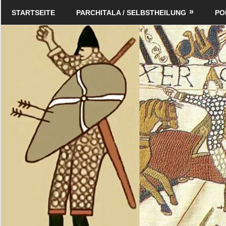
Zum
Schildverlag
STARTSEITE
PARCHITALA / SELBSTHEILUNG
PO
Inhalt
springen