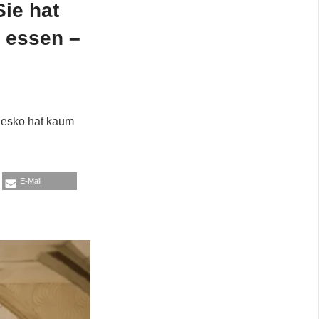
Sie hat
u essen –
lesko hat kaum
E-Mail