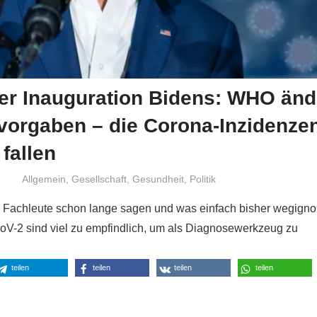
er Inauguration Bidens: WHO ände
vorgaben – die Corona-Inzidenze
 fallen
Niki Vogt
Allgemein
,
Gesellschaft
,
Gesundheit
,
Politik
 Fachleute schon lange sagen und was einfach bisher wegigno
V-2 sind viel zu empfindlich, um als Diagnosewerkzeug zu
teilen
teilen
teilen
teilen