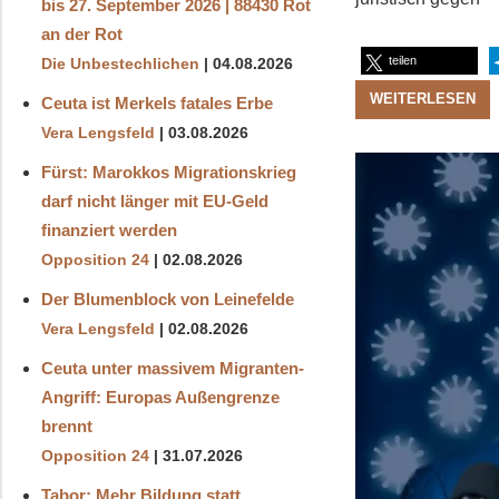
bis 27. September 2026 | 88430 Rot
an der Rot
teilen
Die Unbestechlichen
04.08.2026
WEITERLESEN
Ceuta ist Merkels fatales Erbe
Vera Lengsfeld
03.08.2026
Fürst: Marokkos Migrationskrieg
darf nicht länger mit EU-Geld
finanziert werden
Opposition 24
02.08.2026
Der Blumenblock von Leinefelde
Vera Lengsfeld
02.08.2026
Ceuta unter massivem Migranten-
Angriff: Europas Außengrenze
brennt
Opposition 24
31.07.2026
Tabor: Mehr Bildung statt