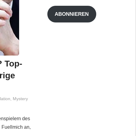
Adresse
ABONNIEREN
 Top-
rige
lation
,
Mystery
enspielern des
e Fuellmich an,