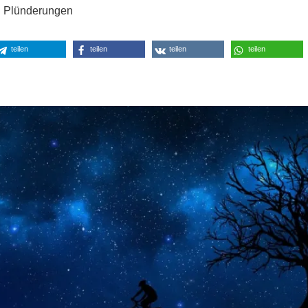
n Plünderungen
teilen
teilen
teilen
teilen