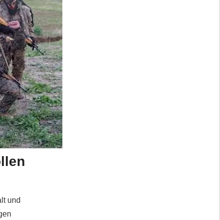
llen
lt und
egen