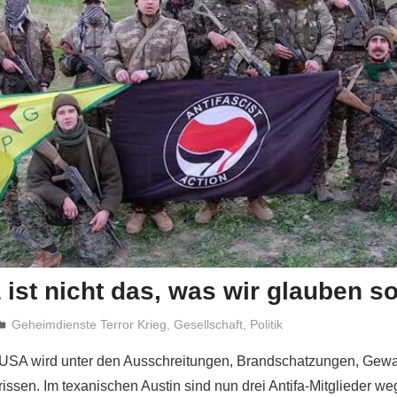
a ist nicht das, was wir glauben so
Niki Vogt
Geheimdienste Terror Krieg
,
Gesellschaft
,
Politik
 USA wird unter den Ausschreitungen, Brandschatzungen, Gewa
issen. Im texanischen Austin sind nun drei Antifa-Mitglieder w