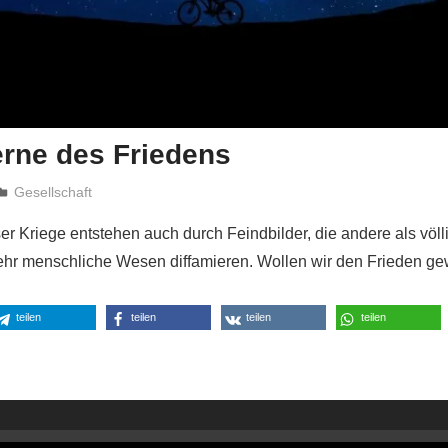
erne des Friedens
Niki Vogt
Gesellschaft
r Kriege entstehen auch durch Feindbilder, die andere als völl
mehr menschliche Wesen diffamieren. Wollen wir den Frieden g
teilen
teilen
teilen
teilen