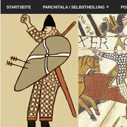
Zum
Schildverlag
STARTSEITE
PARCHITALA / SELBSTHEILUNG
PO
Inhalt
springen