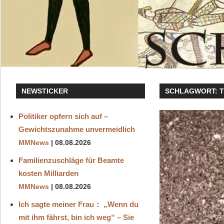
NEWSTICKER
SCHLAGWORT:
Politiker opfern sich auf –
Gewichtszunahme unvermeidlich
MMNews
08.08.2026
Familienzuschläge für Beamte
kosten Milliarden
MMNews
08.08.2026
Ich sagte meiner Frau： „Wenn du
mit ihm fährst, bin ich weg“ – Sie