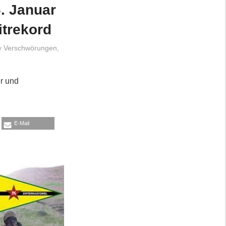
. Januar
itrekord
y Verschwörungen
,
er und
E-Mail