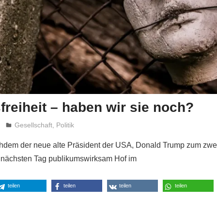
reiheit – haben wir sie noch?
Niki Vogt
Gesellschaft
,
Politik
hdem der neue alte Präsident der USA, Donald Trump zum zwei
m nächsten Tag publikumswirksam Hof im
teilen
teilen
teilen
teilen