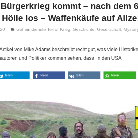
 Bürgerkrieg kommt – nach dem 6
e Hölle los – Waffenkäufe auf Allze
020
Niki Vogt
Geheimdienste Terror Krieg
,
Geschichte
,
Gesellschaft
,
Myster
Artikel von Mike Adams beschreibt recht gut, was viele Historik
chautoren und Politiker kommen sehen, dass in den USA
teilen
teilen
teilen
teilen