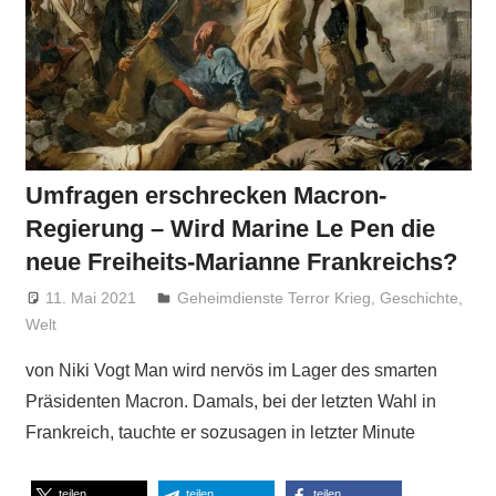
Umfragen erschrecken Macron-
Regierung – Wird Marine Le Pen die
neue Freiheits-Marianne Frankreichs?
11. Mai 2021
Niki Vogt
Geheimdienste Terror Krieg
,
Geschichte
,
Welt
von Niki Vogt Man wird nervös im Lager des smarten
Präsidenten Macron. Damals, bei der letzten Wahl in
Frankreich, tauchte er sozusagen in letzter Minute
teilen
teilen
teilen