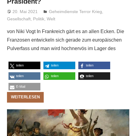
Präsident?
20. Mai 2021
Niki Vogt
Geheimdienste Terror Krieg
,
Gesellschaft
,
Politik
,
Welt
von Niki Vogt In Frankreich gärt es an allen Ecken. Die
Franzosen entwickeln sich gerade zum europäischen
Pulverfass und man wird hochnervös im Lager des
teilen
teilen
teilen
teilen
teilen
teilen
E-Mail
WEITERLESEN