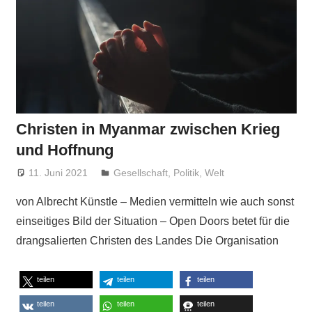
Christen in Myanmar zwischen Krieg
und Hoffnung
11. Juni 2021
Niki Vogt
Gesellschaft
,
Politik
,
Welt
von Albrecht Künstle – Medien vermitteln wie auch sonst
einseitiges Bild der Situation – Open Doors betet für die
drangsalierten Christen des Landes Die Organisation
teilen
teilen
teilen
teilen
teilen
teilen