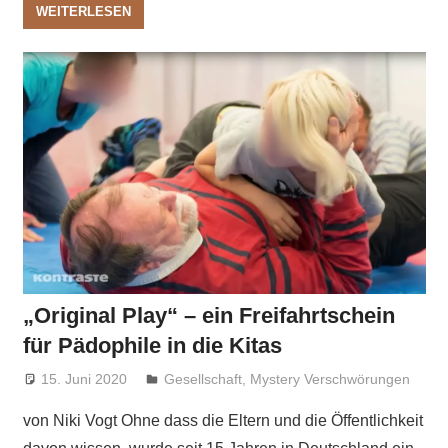
WEITERLESEN
„Original Play“ – ein Freifahrtschein
für Pädophile in die Kitas
15. Juni 2020
Niki Vogt
Gesellschaft
,
Mystery Verschwörungen
von Niki Vogt Ohne dass die Eltern und die Öffentlichkeit