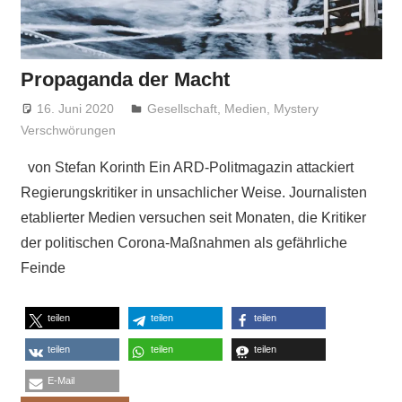
Propaganda der Macht
16. Juni 2020
Niki Vogt
Gesellschaft
,
Medien
,
Mystery
Verschwörungen
von Stefan Korinth Ein ARD-Politmagazin attackiert
Regierungskritiker in unsachlicher Weise. Journalisten
etablierter Medien versuchen seit Monaten, die Kritiker
der politischen Corona-Maßnahmen als gefährliche
Feinde
teilen
teilen
teilen
teilen
teilen
teilen
E-Mail