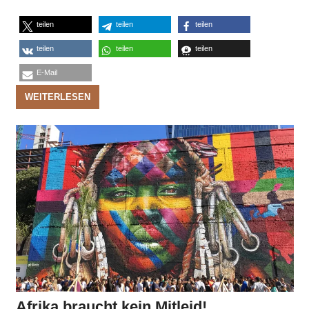
teilen
teilen
teilen
teilen
teilen
teilen
E-Mail
WEITERLESEN
Afrika braucht kein Mitleid!