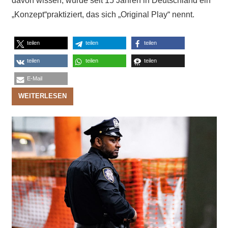
davon wissen, wurde seit 15 Jahren in Deutschland ein
„Konzept“praktiziert, das sich „Original Play“ nennt.
teilen
teilen
teilen
teilen
teilen
teilen
E-Mail
WEITERLESEN