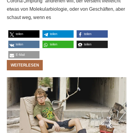
Corona-„Impfung“ andrehen will, der versteht vielleicht
etwas von Molekularbiologie, oder von Geschäften, aber
schaut weg, wenn es
teilen
teilen
teilen
teilen
teilen
teilen
E-Mail
WEITERLESEN