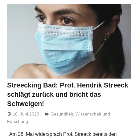
Streecking Bad: Prof. Hendrik Streeck
schlägt zurück und bricht das
Schweigen!
16. Juni 2020
Niki Vogt
Gesundheit
,
Wissenschaft und
Forschung
Am 28. Mai widersprach Prof. Streeck bereits den