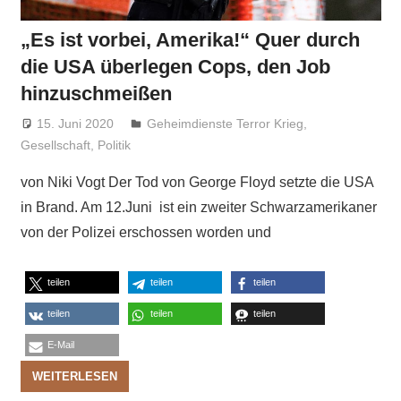
„Es ist vorbei, Amerika!“ Quer durch
die USA überlegen Cops, den Job
hinzuschmeißen
15. Juni 2020
Niki Vogt
Geheimdienste Terror Krieg
,
Gesellschaft
,
Politik
von Niki Vogt Der Tod von George Floyd setzte die USA
in Brand. Am 12.Juni ist ein zweiter Schwarzamerikaner
von der Polizei erschossen worden und
teilen
teilen
teilen
teilen
teilen
teilen
E-Mail
WEITERLESEN