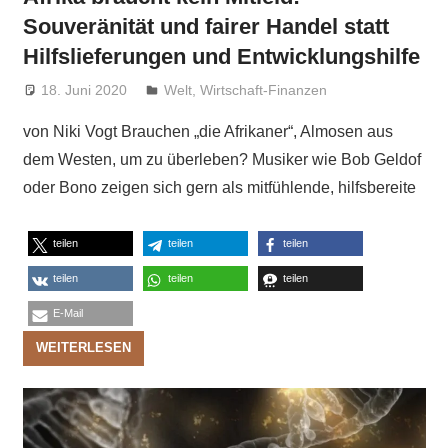
Souveränität und fairer Handel statt
Hilfslieferungen und Entwicklungshilfe
18. Juni 2020
Niki Vogt
Welt
,
Wirtschaft-Finanzen
von Niki Vogt Brauchen „die Afrikaner“, Almosen aus
dem Westen, um zu überleben? Musiker wie Bob Geldof
oder Bono zeigen sich gern als mitfühlende, hilfsbereite
teilen
teilen
teilen
teilen
teilen
teilen
E-Mail
WEITERLESEN