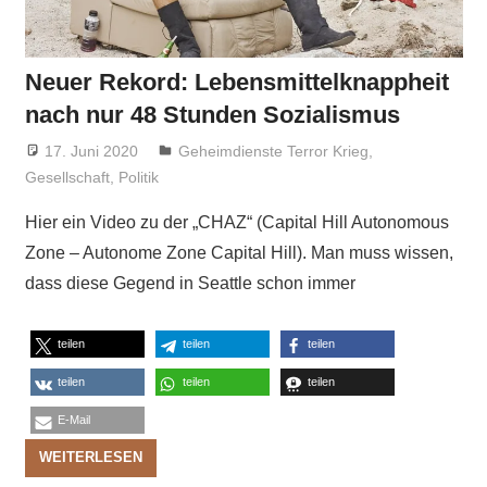
Neuer Rekord: Lebensmittelknappheit
nach nur 48 Stunden Sozialismus
17. Juni 2020
Niki Vogt
Geheimdienste Terror Krieg
,
Gesellschaft
,
Politik
Hier ein Video zu der „CHAZ“ (Capital Hill Autonomous
Zone – Autonome Zone Capital Hill). Man muss wissen,
dass diese Gegend in Seattle schon immer
teilen
teilen
teilen
teilen
teilen
teilen
E-Mail
WEITERLESEN