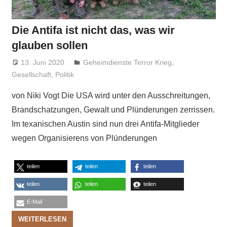
Die Antifa ist nicht das, was wir
glauben sollen
13. Juni 2020
Niki Vogt
Geheimdienste Terror Krieg
,
Gesellschaft
,
Politik
von Niki Vogt Die USA wird unter den Ausschreitungen,
Brandschatzungen, Gewalt und Plünderungen zerrissen.
Im texanischen Austin sind nun drei Antifa-Mitglieder
wegen Organisierens von Plünderungen
teilen
teilen
teilen
teilen
teilen
teilen
E-Mail
WEITERLESEN