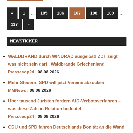
Seitennummerierung
Vorherige
…
…
«
1
105
106
107
108
109
Beiträge
der
Nächste
117
»
Beiträge
Beiträge
NEWSTICKER
WALDBRAND durch WINDRAD ausgelöst! ZDF zeigt
was nicht sein darf | Waldbrände Griechenland
Pressecop24
08.08.2026
Mehr Steuern: SPD will jetzt Vereine abzocken
MMNews
08.08.2026
Über tausend Juristen fordern AfD-Verbotsverfahren –
was diese Zahl in Relation bedeutet
Pressecop24
08.08.2026
CDU und SPD fahren Deutschlands Bonität an die Wand