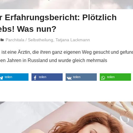
r Erfahrungsbericht: Plötzlich
ebs! Was nun?
Niki Vogt
Parchitala / Selbstheilung
,
Tatjana Lackmann
ist eine Ärztin, die ihren ganz eigenen Weg gesucht und gefun
ungen Jahren in Russland und wurde gleich mehrmals
teilen
teilen
teilen
teilen