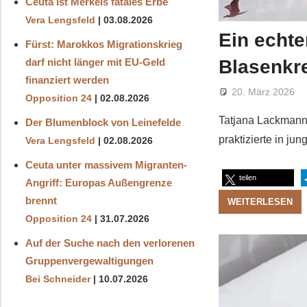
Ceuta ist Merkels fatales Erbe
Vera Lengsfeld
03.08.2026
Ein echte
Fürst: Marokkos Migrationskrieg
Blasenkr
darf nicht länger mit EU-Geld
finanziert werden
20. März 2026
Opposition 24
02.08.2026
Tatjana Lackmann 
Der Blumenblock von Leinefelde
praktizierte in j
Vera Lengsfeld
02.08.2026
Ceuta unter massivem Migranten-
teilen
Angriff: Europas Außengrenze
brennt
WEITERLESEN
Opposition 24
31.07.2026
Auf der Suche nach den verlorenen
Gruppenvergewaltigungen
Bei Schneider
10.07.2026