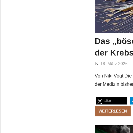
Das „bös
der Kreb
18. März 2026
Von Niki Vogt Die
der Medizin bish
teilen
WEITERLESEN