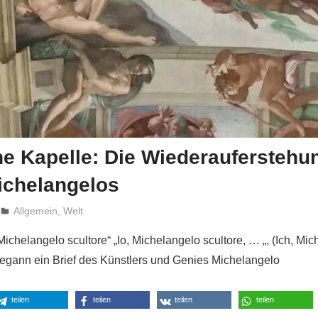
he Kapelle: Die Wiederauferstehu
ichelangelos
Niki Vogt
Allgemein
,
Welt
 Michelangelo scultore“ „Io, Michelangelo scultore, … „, (Ich, Mi
egann ein Brief des Künstlers und Genies Michelangelo
teilen
teilen
teilen
teilen