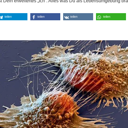
 Dein erweitertes „Ich“. Alles was Du als Lebensumgebung br
teilen
teilen
teilen
teilen