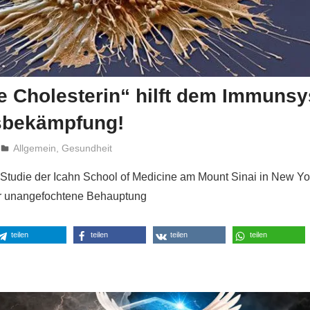
e Cholesterin“ hilft dem Immunsy
sbekämpfung!
Niki Vogt
Allgemein
,
Gesundheit
 Studie der Icahn School of Medicine am Mount Sinai in New Yor
er unangefochtene Behauptung
teilen
teilen
teilen
teilen