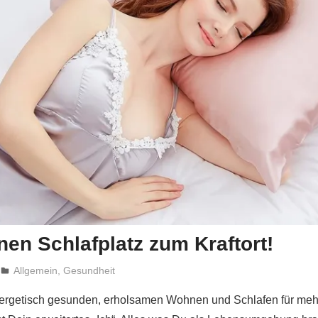
en Schlafplatz zum Kraftort!
Niki Vogt
Allgemein
,
Gesundheit
rgetisch gesunden, erholsamen Wohnen und Schlafen für meh