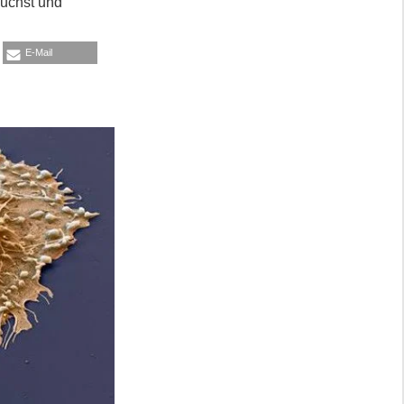
auchst und
E-Mail