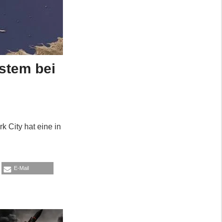
stem bei
k City hat eine in
E-Mail