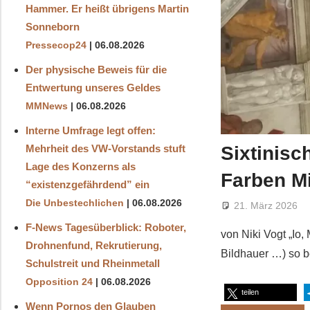
Hammer. Er heißt übrigens Martin
Sonneborn
Pressecop24
06.08.2026
Der physische Beweis für die
Entwertung unseres Geldes
MMNews
06.08.2026
Interne Umfrage legt offen:
Sixtinisc
Mehrheit des VW-Vorstands stuft
Lage des Konzerns als
Farben M
“existenzgefährdend” ein
Die Unbestechlichen
06.08.2026
21. März 2026
F-News Tagesüberblick: Roboter,
von Niki Vogt „Io,
Drohnenfund, Rekrutierung,
Bildhauer …) so b
Schulstreit und Rheinmetall
Opposition 24
06.08.2026
teilen
Wenn Pornos den Glauben