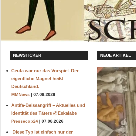
NEWSTICKER
NEUE ARTIKEL
Ceuta war nur das Vorspiel. Der
eigentliche Magnet heißt
Deutschland.
MMNews
07.08.2026
Antifa-Beissangriff – Aktuelles und
Identität des Täters ‪@Eskalabe‬
Pressecop24
07.08.2026
Diese Typ ist einfach nur der