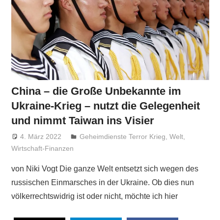
China – die Große Unbekannte im
Ukraine-Krieg – nutzt die Gelegenheit
und nimmt Taiwan ins Visier
4. März 2022
Niki Vogt
Geheimdienste Terror Krieg
,
Welt
,
Wirtschaft-Finanzen
von Niki Vogt Die ganze Welt entsetzt sich wegen des
russischen Einmarsches in der Ukraine. Ob dies nun
völkerrechtswidrig ist oder nicht, möchte ich hier