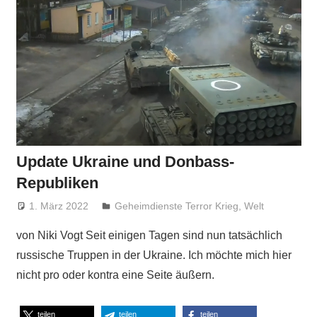
Update Ukraine und Donbass-
Republiken
1. März 2022
Niki Vogt
Geheimdienste Terror Krieg
,
Welt
von Niki Vogt Seit einigen Tagen sind nun tatsächlich
russische Truppen in der Ukraine. Ich möchte mich hier
nicht pro oder kontra eine Seite äußern.
teilen
teilen
teilen