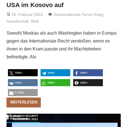
USA im Kosovo auf
26. Februar 2022
Niki Vogt
Geheimdienste Terror Krieg
,
Gesellschaft
,
Welt
Sowohl Moskau als auch Washington haben in Europa
gegen das Internationale Recht verstoßen, wenn es
ihnen in den Kram passte und ihr Machtstreben
befriedigte. Als
teilen
teilen
teilen
teilen
teilen
teilen
E-Mail
WEITERLESEN