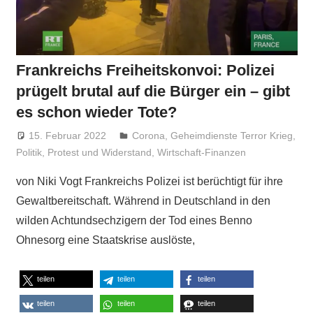
Frankreichs Freiheitskonvoi: Polizei
prügelt brutal auf die Bürger ein – gibt
es schon wieder Tote?
15. Februar 2022
Niki Vogt
Corona
,
Geheimdienste Terror Krieg
,
Politik
,
Protest und Widerstand
,
Wirtschaft-Finanzen
von Niki Vogt Frankreichs Polizei ist berüchtigt für ihre
Gewaltbereitschaft. Während in Deutschland in den
wilden Achtundsechzigern der Tod eines Benno
Ohnesorg eine Staatskrise auslöste,
teilen
teilen
teilen
teilen
teilen
teilen