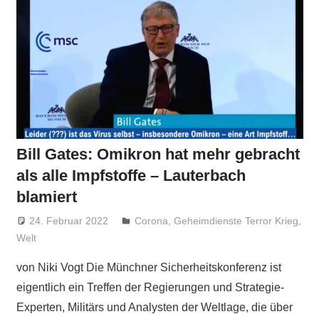
Bill Gates: Omikron hat mehr gebracht
als alle Impfstoffe – Lauterbach
blamiert
24. Februar 2022
Niki Vogt
Corona
,
Geheimdienste Terror Krieg
,
Welt
von Niki Vogt Die Münchner Sicherheitskonferenz ist
eigentlich ein Treffen der Regierungen und Strategie-
Experten, Militärs und Analysten der Weltlage, die über