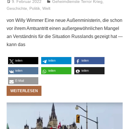
9. Februar 2022
Niki Vogt
Geheimdienste Terror Krieg
,
Geschichte
,
Politik
,
Welt
von Willy Wimmer Eine neue Außenministerin, die schon
vor ihrem Amtsantritt einen außergewöhnlichen Mangel
an Verständnis für die Situation Russlands gezeigt hat —
kann das
teilen
teilen
teilen
teilen
teilen
teilen
E-Mail
WEITERLESEN