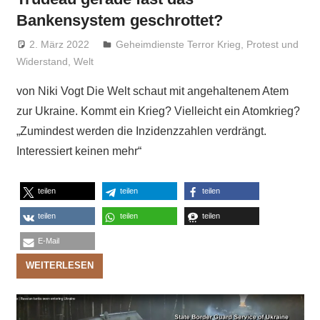
Bankensystem geschrottet?
2. März 2022
Niki Vogt
Geheimdienste Terror Krieg
,
Protest und
Widerstand
,
Welt
von Niki Vogt Die Welt schaut mit angehaltenem Atem
zur Ukraine. Kommt ein Krieg? Vielleicht ein Atomkrieg?
„Zumindest werden die Inzidenzzahlen verdrängt.
Interessiert keinen mehr“
teilen
teilen
teilen
teilen
teilen
teilen
E-Mail
WEITERLESEN