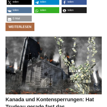
teilen
teilen
teilen
teilen
teilen
teilen
E-Mail
WEITERLESEN
Kanada und Kontensperrungen: Hat
Trudeau gerade fast das