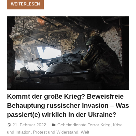
WEITERLESEN
Kommt der große Krieg? Beweisfreie
Behauptung russischer Invasion – Was
passiert(e) wirklich in der Ukraine?
21. Februar 2022
Niki Vogt
Geheimdienste Terror Krieg
,
Krise
und Inflation
,
Protest und Widerstand
,
Welt