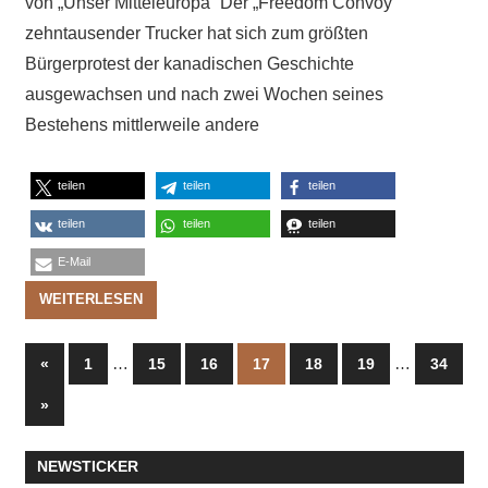
von „Unser Mitteleuropa“ Der „Freedom Convoy“
zehntausender Trucker hat sich zum größten
Bürgerprotest der kanadischen Geschichte
ausgewachsen und nach zwei Wochen seines
Bestehens mittlerweile andere
teilen
teilen
teilen
teilen
teilen
teilen
E-Mail
WEITERLESEN
Seitennummerierung
Vorherige
…
…
«
1
15
16
17
18
19
34
Beiträge
der
Nächste
»
Beiträge
Beiträge
NEWSTICKER