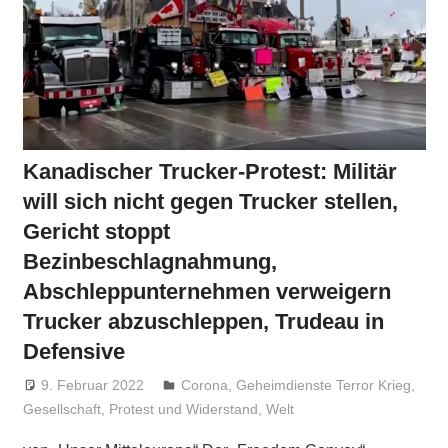
Kanadischer Trucker-Protest: Militär
will sich nicht gegen Trucker stellen,
Gericht stoppt
Bezinbeschlagnahmung,
Abschleppunternehmen verweigern
Trucker abzuschleppen, Trudeau in
Defensive
9. Februar 2022
Niki Vogt
Corona
,
Geheimdienste Terror Krieg
,
Gesellschaft
,
Protest und Widerstand
,
Welt