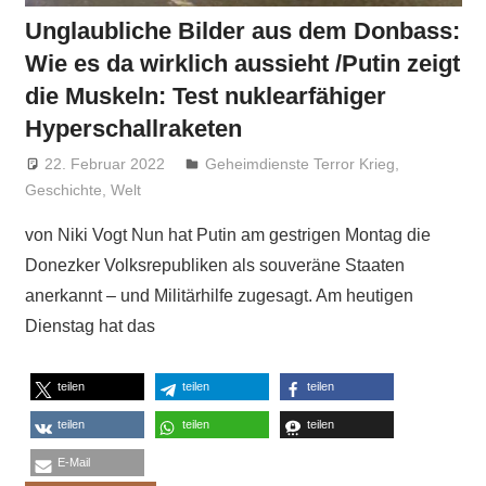
Unglaubliche Bilder aus dem Donbass:
Wie es da wirklich aussieht /Putin zeigt
die Muskeln: Test nuklearfähiger
Hyperschallraketen
22. Februar 2022
Niki Vogt
Geheimdienste Terror Krieg
,
Geschichte
,
Welt
von Niki Vogt Nun hat Putin am gestrigen Montag die
Donezker Volksrepubliken als souveräne Staaten
anerkannt – und Militärhilfe zugesagt. Am heutigen
Dienstag hat das
teilen
teilen
teilen
teilen
teilen
teilen
E-Mail