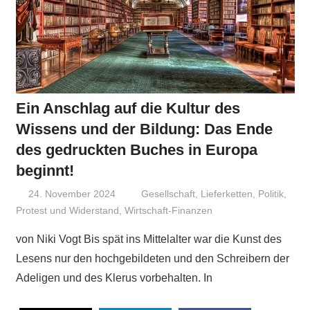
Ein Anschlag auf die Kultur des
Wissens und der Bildung: Das Ende
des gedruckten Buches in Europa
beginnt!
24. November 2024
Niki Vogt
Gesellschaft
,
Lieferketten
,
Politik
,
Protest und Widerstand
,
Wirtschaft-Finanzen
von Niki Vogt Bis spät ins Mittelalter war die Kunst des
Lesens nur den hochgebildeten und den Schreibern der
Adeligen und des Klerus vorbehalten. In