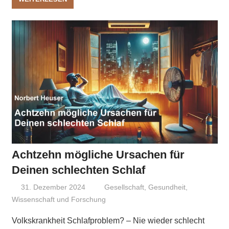
Achtzehn mögliche Ursachen für
Deinen schlechten Schlaf
31. Dezember 2024
Niki Vogt
Gesellschaft
,
Gesundheit
,
Wissenschaft und Forschung
Volkskrankheit Schlafproblem? – Nie wieder schlecht