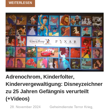
WEITERLESEN
Adrenochrom, Kinderfolter,
Kindervergewaltigung: Disneyzeichner
zu 25 Jahren Gefängnis verurteilt
(+Videos)
28. November 2024
Niki Vogt
Geheimdienste Terror Krieg
,