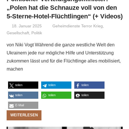
„Polen hat die Schnauze voll von den
5-Sterne-Hotel-Flüchtlingen“ (+ Videos)
18. Januar 2025
Niki Vogt
Geheimdienste Terror Krieg
,
Gesellschaft
,
Politik
von Niki Vogt Während die ganze westliche Welt den
Ukrainern jede nur mögliche Hilfe und Unterstützung
zukommen lässt und für die Flüchtlinge alles mobilisiert,
machen
teilen
teilen
teilen
teilen
teilen
teilen
E-Mail
WEITERLESEN