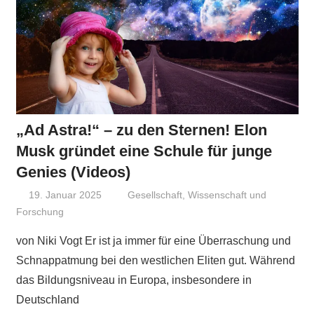
„Ad Astra!“ – zu den Sternen! Elon
Musk gründet eine Schule für junge
Genies (Videos)
19. Januar 2025
Niki Vogt
Gesellschaft
,
Wissenschaft und
Forschung
von Niki Vogt Er ist ja immer für eine Überraschung und
Schnappatmung bei den westlichen Eliten gut. Während
das Bildungsniveau in Europa, insbesondere in
Deutschland