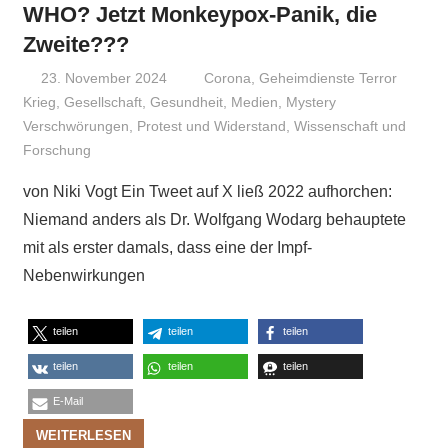
WHO? Jetzt Monkeypox-Panik, die
Zweite???
23. November 2024
Niki Vogt
Corona
,
Geheimdienste Terror
Krieg
,
Gesellschaft
,
Gesundheit
,
Medien
,
Mystery
Verschwörungen
,
Protest und Widerstand
,
Wissenschaft und
Forschung
von Niki Vogt Ein Tweet auf X ließ 2022 aufhorchen:
Niemand anders als Dr. Wolfgang Wodarg behauptete
mit als erster damals, dass eine der Impf-
Nebenwirkungen
teilen
teilen
teilen
teilen
teilen
teilen
E-Mail
WEITERLESEN