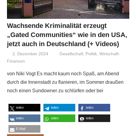
Wachsende Kriminalität erzeugt
„Gated Communities“ wie in den USA,
jetzt auch in Deutschland (+ Videos)
2. Dezember 2024
Niki Vogt
Gesellschaft
,
Politik
,
Wirtschaft-
Finanzen
von Niki Vogt Es macht kaum noch Spaß, am Abend
durch die Innenstadt zu flanieren, im Sommer draußen
noch einen Sundowner zu schlürfen oder bei
teilen
teilen
teilen
teilen
teilen
teilen
E-Mail