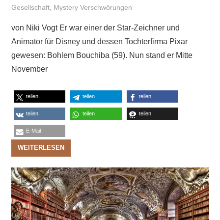
Gesellschaft
,
Mystery Verschwörungen
von Niki Vogt Er war einer der Star-Zeichner und
Animator für Disney und dessen Tochterfirma Pixar
gewesen: Bohlem Bouchiba (59). Nun stand er Mitte
November
teilen
teilen
teilen
teilen
teilen
teilen
E-Mail
WEITERLESEN