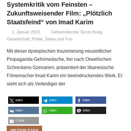
Systemkritik vom Feinsten –
Zukunftsweisender Film: „Plötzlich
Staatsfeind“ von Imad Karim
1. Januar 2025
Niki Vogt
Geheimdienste Terror Krieg
,
Gesellschaft
,
Politik
,
Satire und Fun
Mit dieser dystopischen Inszenierung neuzeitlicher
Propaganda-Gehirnwäsche, frei nach Orwellschen
Schreckens-Szenarien, präsentiert der libanesische
Filmemacher Imad Karim ein beeindruckendes Werk. Er
sieht sich als Verteidiger der
teilen
teilen
teilen
teilen
teilen
teilen
E-Mail
WEITERLESEN