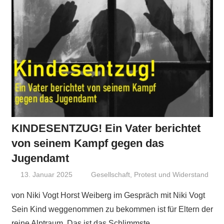
KINDESENTZUG! Ein Vater berichtet
von seinem Kampf gegen das
Jugendamt
13. Januar 2025
Niki Vogt
Gesellschaft
,
Protest und Widerstand
von Niki Vogt Horst Weiberg im Gespräch mit Niki Vogt
Sein Kind weggenommen zu bekommen ist für Eltern der
reine Alptraum. Das ist das Schlimmste,