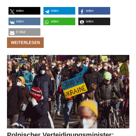
teilen
teilen
teilen
teilen
teilen
teilen
E-Mail
WEITERLESEN
Polnischer Verteidigungsminister: