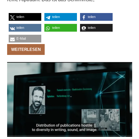
teilen
teilen
teilen
teilen
teilen
teilen
E-Mail
WEITERLESEN