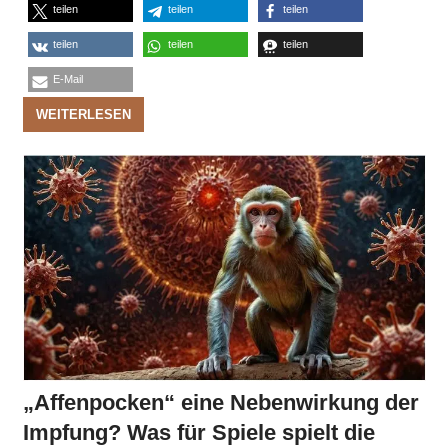
teilen
teilen
teilen
teilen
teilen
teilen
E-Mail
WEITERLESEN
„Affenpocken“ eine Nebenwirkung der
Impfung? Was für Spiele spielt die