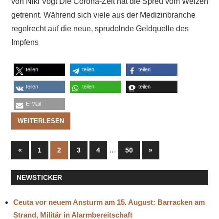
von Niki Vogt Die Corona-Zeit hat die Spreu vom Weizen
getrennt. Während sich viele aus der Medizinbranche
regelrecht auf die neue, sprudelnde Geldquelle des
Impfens
teilen
teilen
teilen
teilen
teilen
teilen
E-Mail
WEITERLESEN
Seitennummerierung
Vorherige
…
Nächste
«
1
2
3
4
50
»
Beiträge
Beiträge
der
NEWSTICKER
Beiträge
Ceuta vor neuem Ansturm am 15. August: Barracken am
Strand, Militär in Alarmbereitschaft